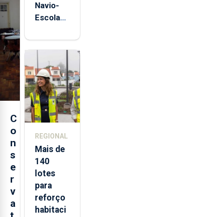
Navio-
Escola
Sagres
está de
regresso
aos
Açores
C
o
REGIONAL
n
Mais de
s
140
e
lotes
r
para
v
reforço
a
habitaci
t