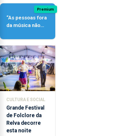
Premium
“As pessoas fora
da música não
têm a noção do
quão difícil é
produzir uma
música”
CULTURA E SOCIAL
Grande Festival
de Folclore da
Relva decorre
esta noite