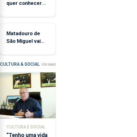
quer conhecer
harpa,
medidas para
tímpanos
controlar a dívida
e
pública regional
estrados,
Matadouro de
permitindo
São Miguel vai
reforçar
ser alvo de
as
requalificação
condições
de
CULTURA & SOCIAL
VER MAIS
ensino
da
instituição
CULTURA E SOCIAL
“Tenho uma vida