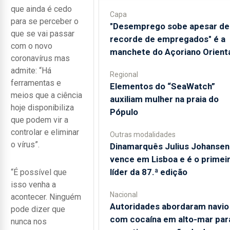
que ainda é cedo
Capa
para se perceber o
"Desemprego sobe apesar de
que se vai passar
recorde de empregados" é a
com o novo
manchete do Açoriano Orient
coronavírus mas
admite: “Há
Regional
ferramentas e
​Elementos do “SeaWatch”
meios que a ciência
auxiliam mulher na praia do
hoje disponibiliza
Pópulo
que podem vir a
controlar e eliminar
Outras modalidades
o vírus”.
Dinamarquês Julius Johansen
vence em Lisboa e é o primei
líder da 87.ª edição
“É possível que
isso venha a
Nacional
acontecer. Ninguém
Autoridades abordaram navio
pode dizer que
com cocaína em alto-mar par
nunca nos