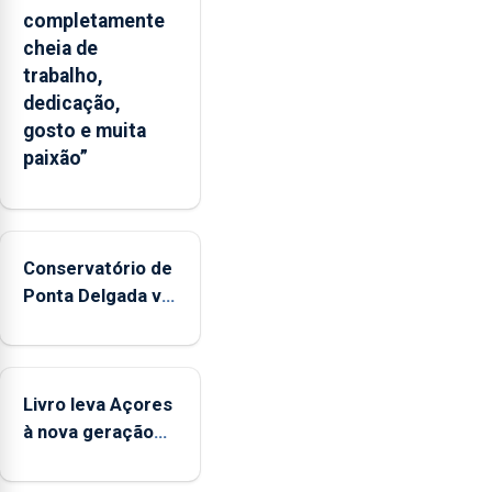
completamente
cheia de
trabalho,
dedicação,
gosto e muita
paixão”
Conservatório de
Ponta Delgada vai
contar com
novos
instrumentos
Livro leva Açores
à nova geração
açordescendente