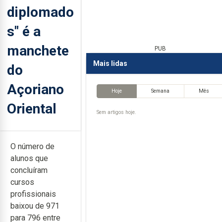
diplomado
s" é a
manchete
PUB
Mais lidas
do
Açoriano
Hoje
Semana
Mês
Oriental
Sem artigos hoje.
O número de
alunos que
concluíram
cursos
profissionais
baixou de 971
para 796 entre