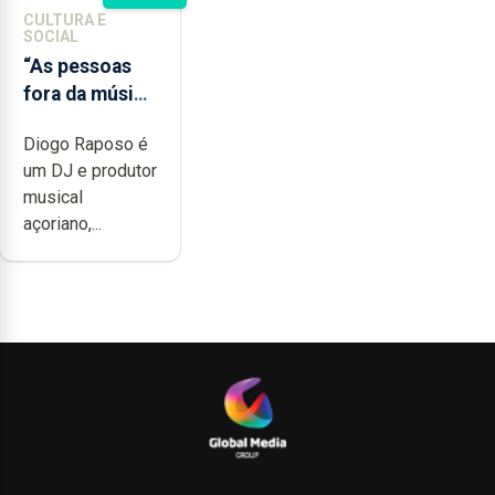
CULTURA E
SOCIAL
“As pessoas
fora da música
não têm a
Diogo Raposo é
noção do quão
um DJ e produtor
difícil é
musical
produzir uma
açoriano,...
música”