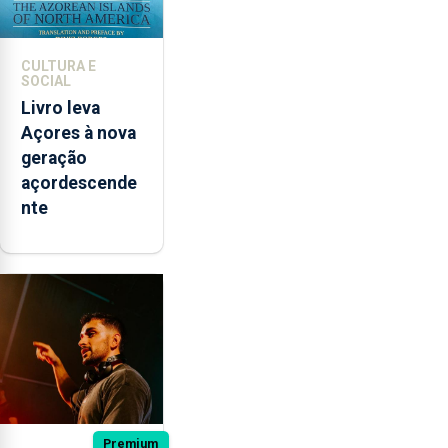
CULTURA E
SOCIAL
Livro leva
Açores à nova
geração
açordescende
nte
Premium