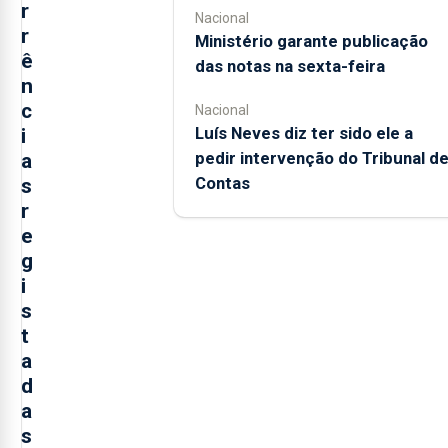
r
Nacional
r
Ministério garante publicação
ê
das notas na sexta-feira
n
c
Nacional
Luís Neves diz ter sido ele a
i
pedir intervenção do Tribunal d
a
Contas
s
r
e
g
i
s
t
a
d
a
s