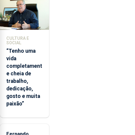
2022
e
2026.
A
ilha
CULTURA E
das
SOCIAL
Flores
“Tenho uma
apresenta
vida
um
completament
“decréscimo
e cheia de
significativo”
trabalho,
da
dedicação,
CPUE
gosto e muita
entre
paixão”
2022
e
2025
Fernando