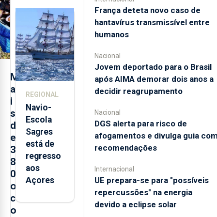
quinta-
França deteta novo caso de
feira nova
hantavírus transmissível entre
loja em
humanos
São
Sebastião
Nacional
e cria 30
Jovem deportado para o Brasil
postos de
M
após AIMA demorar dois anos a
trabalho
a
decidir reagrupamento
REGIONAL
i
Navio-
s
Nacional
Escola
DGS alerta para risco de
d
Sagres
afogamentos e divulga guia co
e
está de
recomendações
3
regresso
8
aos
Internacional
0
Açores
UE prepara-se para "possíveis
o
repercussões" na energia
c
devido a eclipse solar
o