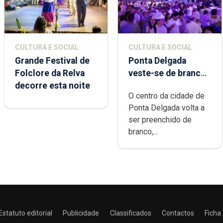
CULTURA E SOCIAL
CULTURA E SOCIAL
Grande Festival de
Ponta Delgada
Folclore da Relva
veste-se de branco
decorre esta noite
sábado
O centro da cidade de
Ponta Delgada volta a
ser preenchido de
branco,...
Estatuto editorial
Publicidade
Classificados
Contactos
Ficha