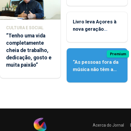
instrumentos
Livro leva Açores à
CULTURA E SOCIAL
nova geração
“Tenho uma vida
açordescendente
completamente
cheia de trabalho,
Premium
dedicação, gosto e
“As pessoas fora da
muita paixão”
música não têm a
noção do quão difícil
é produzir uma
música”
Acerca do Jornal