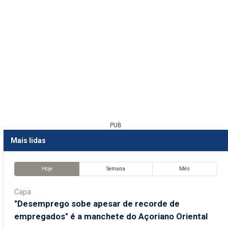
PUB
Mais lidas
Hoje
Semana
Mês
Capa
"Desemprego sobe apesar de recorde de
empregados" é a manchete do Açoriano Oriental