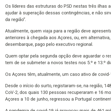
Os líderes das estruturas do PSD nestas três ilha
ajudar à superação dessas contingências, e não sir
da região”.
Atualmente, quem viaja para a região deve apresenta
anteriores à chegada aos Açores, ou, em alternativ
desembarque, pago pelo executivo regional.
Quem optar pela segunda opção deve aguardar o res
tem de se submeter a novos testes nos 5.º e 13.º di
Os Açores têm, atualmente, um caso ativo de covid-1
Desde o início do surto, registaram-se, na região, 
CoV-2, dos quais 130 pessoas recuperaram e 16 mor
Açores a 10 de junho, regressou a Portugal continent
A pandemia de covid-19 já provocou mais de 461 mil