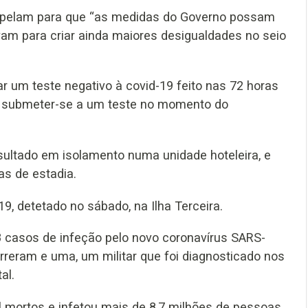
s apelam para que “as medidas do Governo possam
vam para criar ainda maiores desigualdades no seio
r um teste negativo à covid-19 feito nas 72 horas
a, submeter-se a um teste no momento do
ultado em isolamento numa unidade hoteleira, e
as de estadia.
9, detetado no sábado, na Ilha Terceira.
148 casos de infeção pelo novo coronavírus SARS-
reram e uma, um militar que foi diagnosticado nos
al.
 mortos e infetou mais de 8,7 milhões de pessoas