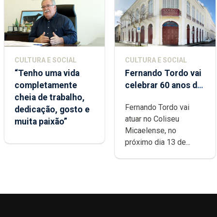
CULTURA E SOCIAL
CULTURA E SOCIAL
“Tenho uma vida
Fernando Tordo vai
completamente
celebrar 60 anos de
cheia de trabalho,
carreira no Coliseu
Fernando Tordo vai
dedicação, gosto e
Micaelense
atuar no Coliseu
muita paixão”
Micaelense, no
próximo dia 13 de...