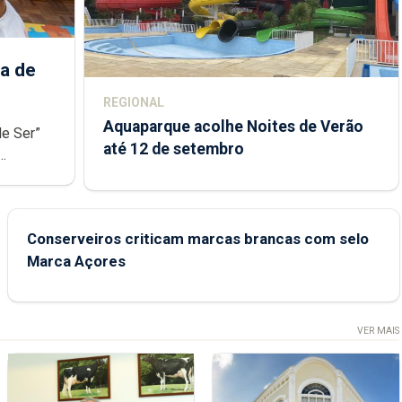
a de
REGIONAL
Aquaparque acolhe Noites de Verão
de Ser”
até 12 de setembro
junto das
Conserveiros criticam marcas brancas com selo
Marca Açores
VER MAIS