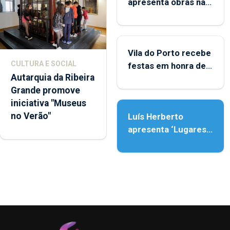
apresenta obras na
Biblioteca de Vila do
Porto
Vila do Porto recebe
CULTURA E SOCIAL
festas em honra de
Autarquia da Ribeira
Nossa Senhora da
Grande promove
Assunção
iniciativa "Museus
no Verão"
Luís Herberto
apresenta ‘Lugares
da Paisagem’