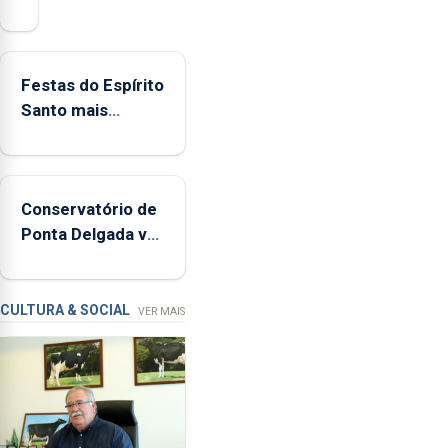
mais
de
380
Festas do Espírito
ocorrências
Santo mais
e
ecológicas
mais
de
160
Conservatório de
inspeções
Ponta Delgada vai
relacionadas
contar com novos
com
instrumentos
a
apanha
CULTURA & SOCIAL
VER MAIS
ilegal
de
lapas
entre
2022