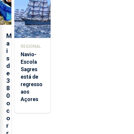
loja em
São
Sebastião
e cria 30
postos de
M
trabalho
a
REGIONAL
i
Navio-
s
Escola
d
Sagres
e
está de
3
regresso
8
aos
0
Açores
o
c
o
r
r