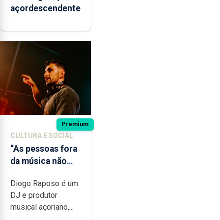
açordescendente
Premium
CULTURA E SOCIAL
“As pessoas fora
da música não
têm a noção do
Diogo Raposo é um
quão difícil é
DJ e produtor
produzir uma
musical açoriano,...
música”