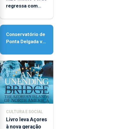
regressa com
reforço da
acessibilidade
Conservatório de
Ponta Delgada vai
contar com novos
instrumentos
CULTURA E SOCIAL
Livro leva Açores
à nova geração