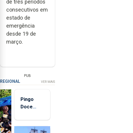
de três períodos
consecutivos em
estado de
emergência
desde 19 de
março.
PUB
REGIONAL
VER MAIS
Pingo
Doce
abre esta
quinta-
feira nova