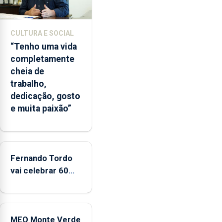
e
2026.
A
CULTURA E SOCIAL
ilha
“Tenho uma vida
das
completamente
Flores
cheia de
apresenta
trabalho,
um
dedicação, gosto
“decréscimo
e muita paixão”
significativo”
da
CPUE
entre
2022
Fernando Tordo
e
vai celebrar 60
2025
anos de carreira
no Coliseu
Micaelense
MEO Monte Verde