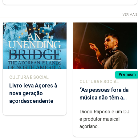
VER MAIS
Premium
CULTURA E SOCIAL
CULTURA E SOCIAL
Livro leva Açores à
“As pessoas fora da
nova geração
música não têm a
açordescendente
noção do quão
Diogo Raposo é um DJ
difícil é produzir
e produtor musical
uma música”
açoriano,...