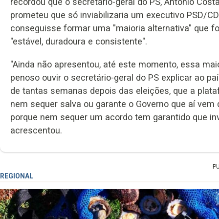
recordou que o secretário-geral do PS, António Costa
prometeu que só inviabilizaria um executivo PSD/C
conseguisse formar uma "maioria alternativa" que f
"estável, duradoura e consistente".
"Ainda não apresentou, até este momento, essa maior
penoso ouvir o secretário-geral do PS explicar ao paí
de tantas semanas depois das eleições, que a plata
nem sequer salva ou garante o Governo que aí vem 
porque nem sequer um acordo tem garantido que invia
acrescentou.
P
REGIONAL