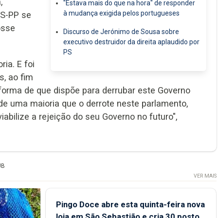
,
"Estava mais do que na hora" de responder
à mudança exigida pelos portugueses
DS-PP se
osse
Discurso de Jerónimo de Sousa sobre
executivo destruidor da direita aplaudido por
PS
ia. E foi
s, ao fim
forma de que dispõe para derrubar este Governo
de uma maioria que o derrote neste parlamento,
bilize a rejeição do seu Governo no futuro",
UB
VER MAIS
Pingo Doce abre esta quinta-feira nova
loja em São Sebastião e cria 30 postos