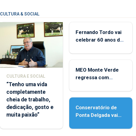
CULTURA & SOCIAL
Fernando Tordo vai
celebrar 60 anos de
carreira no Coliseu
Micaelense
MEO Monte Verde
CULTURA E SOCIAL
regressa com
“Tenho uma vida
reforço da
completamente
acessibilidade
cheia de trabalho,
dedicação, gosto e
Conservatório de
muita paixão”
Ponta Delgada vai
contar com novos
instrumentos