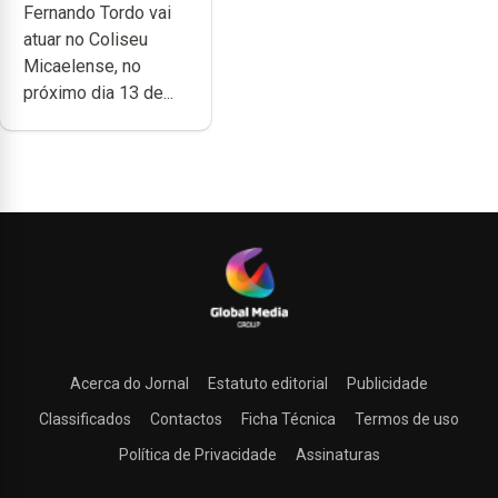
Fernando Tordo vai
no Coliseu
atuar no Coliseu
Micaelense
Micaelense, no
próximo dia 13 de...
Acerca do Jornal
Estatuto editorial
Publicidade
Classificados
Contactos
Ficha Técnica
Termos de uso
Política de Privacidade
Assinaturas