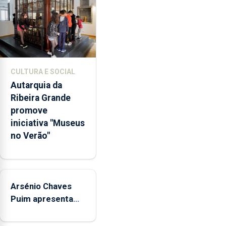
violência
doméstica,
através
da
promoção
de
CULTURA E SOCIAL
competências
Autarquia da
pessoais,
Ribeira Grande
emocionais
promove
e
iniciativa "Museus
sociais
no Verão"
junto
das
crianças
Arsénio Chaves
Puim apresenta
obras na
Biblioteca de Vila