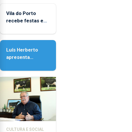
do Porto
Vila do Porto
recebe festas em
honra de Nossa
Senhora da
Assunção
Luís Herberto
apresenta
‘Lugares da
Paisagem’
CULTURA E SOCIAL