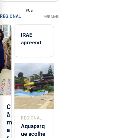
PUB
REGIONAL
VER MAIS
IRAE
apreendeu
mais de 32
toneladas
de
alimentos
entre
2021 e
2025 nos
Açores
C
â
REGIONAL
m
Aquaparq
a
ue acolhe
r