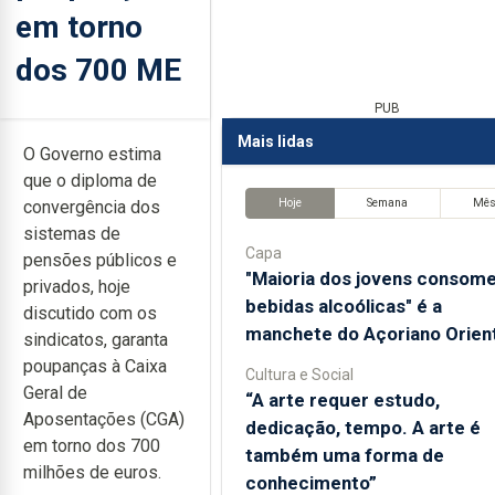
em torno
dos 700 ME
PUB
Mais lidas
O Governo estima
que o diploma de
Hoje
Semana
Mê
convergência dos
sistemas de
Capa
pensões públicos e
"Maioria dos jovens consom
privados, hoje
bebidas alcoólicas" é a
discutido com os
manchete do Açoriano Orient
sindicatos, garanta
poupanças à Caixa
Cultura e Social
Geral de
“A arte requer estudo,
Aposentações (CGA)
dedicação, tempo. A arte é
em torno dos 700
também uma forma de
milhões de euros.
conhecimento”