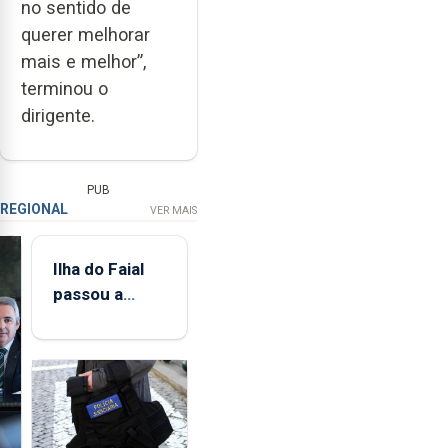
no sentido de
querer melhorar
mais e melhor”,
terminou o
dirigente.
PUB
REGIONAL
VER MAIS
Ilha do Faial
passou a
integrar rede
de
monitorização
de infrassons
dos Açores