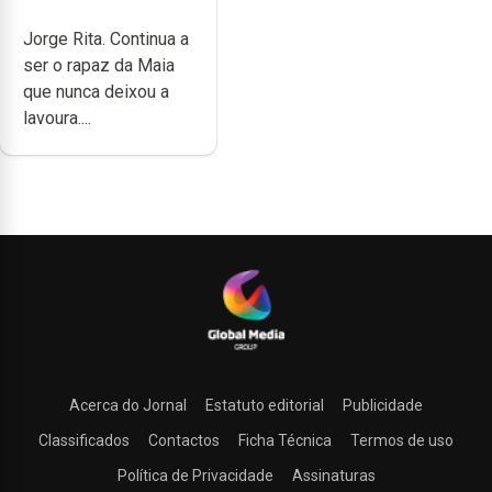
cheia de trabalho,
Jorge Rita. Continua a
dedicação, gosto e
ser o rapaz da Maia
muita paixão”
que nunca deixou a
lavoura....
Acerca do Jornal
Estatuto editorial
Publicidade
Classificados
Contactos
Ficha Técnica
Termos de uso
Política de Privacidade
Assinaturas