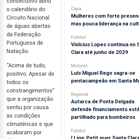
consecutivo abriu
o calendário do
Capa
Mulheres com forte presen
Circuito Nacional
mas pouca liderança na cul
de águas abertas
da Federação
Futebol
Portuguesa de
Vinícius Lopes continua no 
Natação.
Clara até junho de 2029
“Acima de tudo,
Motores
Luís Miguel Rego sagra-se
positivo. Apesar de
pentacampeão em Santa Ma
todos os
constrangimentos”
Regional
que a organização
Autarca de Ponta Delgada
sentiu por causa
defende financiamento está
as condições
partilhado para bombeiros
climatéricas e que
Futebol
acabaram por
I Liga: Petit quer Santa Clar