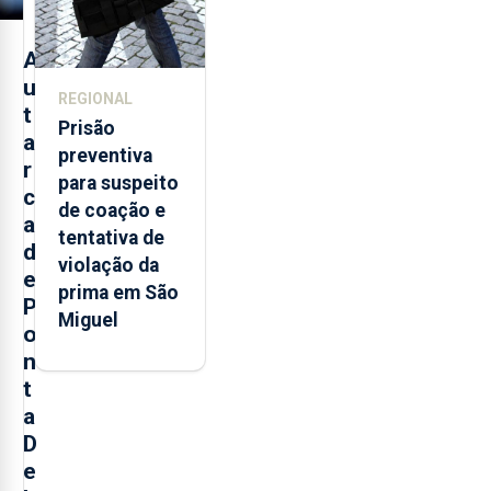
A
u
REGIONAL
t
Prisão
a
preventiva
r
para suspeito
c
de coação e
a
tentativa de
d
violação da
e
prima em São
P
Miguel
o
n
t
a
D
e