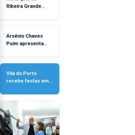
Ribeira Grande
promove iniciativa
"Museus no Verão"
Arsénio Chaves
Puim apresenta
obras na Biblioteca
de Vila do Porto
Vila do Porto
recebe festas em
honra de Nossa
Senhora da
Assunção