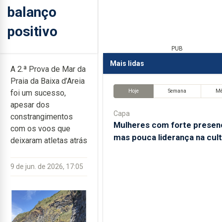
balanço
positivo
PUB
Mais lidas
A 2.ª Prova de Mar da
Praia da Baixa d’Areia
Hoje
Semana
M
foi um sucesso,
apesar dos
Capa
constrangimentos
Mulheres com forte presen
com os voos que
mas pouca liderança na cul
deixaram atletas atrás
9 de jun. de 2026, 17:05