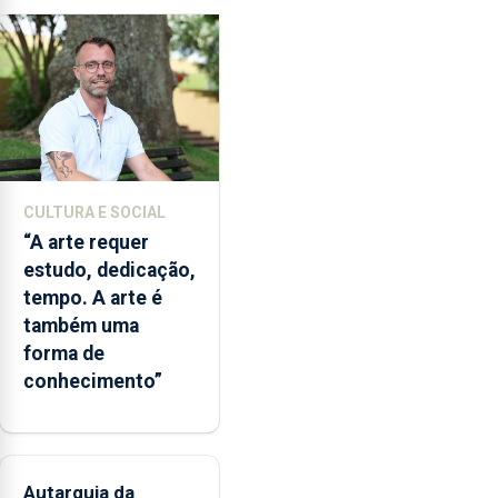
para
os
bombeiros
dos
Açores
com
responsabilidades
partilhadas
CULTURA E SOCIAL
entre
“A arte requer
o
estudo, dedicação,
Governo
tempo. A arte é
Regional
também uma
e
forma de
os
conhecimento”
municípios.
Autarquia da