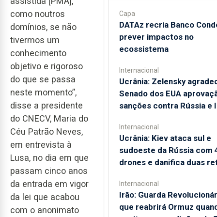
assistida [PMA],
como noutros
Capa
DATAz recria Banco Cond
domínios, se não
prever impactos no
tivermos um
ecossistema
conhecimento
objetivo e rigoroso
Internacional
do que se passa
Ucrânia: Zelensky agrade
neste momento”,
Senado dos EUA aprovaç
disse a presidente
sanções contra Rússia e 
do CNECV, Maria do
Internacional
Céu Patrão Neves,
Ucrânia: Kiev ataca sul e
em entrevista à
sudoeste da Rússia com 
Lusa, no dia em que
drones e danifica duas ref
passam cinco anos
da entrada em vigor
Internacional
Irão: Guarda Revolucionár
da lei que acabou
que reabrirá Ormuz quan
com o anonimato