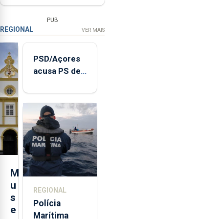
PUB
REGIONAL
VER MAIS
PSD/Açores
acusa PS de
"posição
contraditória"
sobre
evolução
turística
M
u
REGIONAL
s
Polícia
e
Marítima