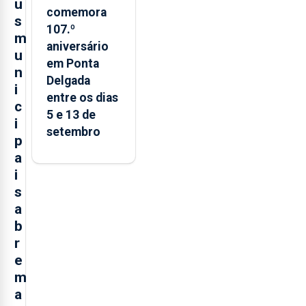
u
comemora
s
107.º
m
aniversário
u
em Ponta
n
Delgada
i
entre os dias
c
5 e 13 de
i
setembro
p
a
i
s
a
b
r
e
m
a