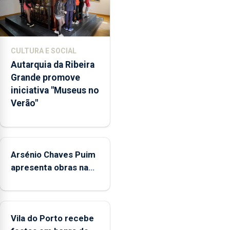
museus
e
núcleos
museológicos
CULTURA E SOCIAL
integrados
Autarquia da Ribeira
na
Grande promove
Rede
iniciativa "Museus no
Municipal
Verão"
de
Museus
aos
sábados
Arsénio Chaves Puim
durante
o
apresenta obras na
mês
Biblioteca de Vila do
de
Porto
agosto,
entre
Vila do Porto recebe
as