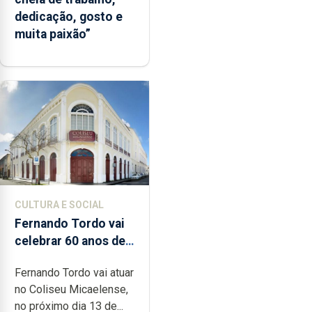
dedicação, gosto e
muita paixão”
CULTURA E SOCIAL
Fernando Tordo vai
celebrar 60 anos de
carreira no Coliseu
Fernando Tordo vai atuar
Micaelense
no Coliseu Micaelense,
no próximo dia 13 de...