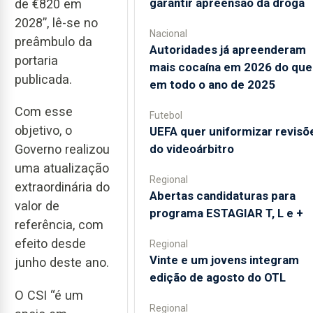
garantir apreensão da droga
de €820 em
2028”, lê-se no
Nacional
preâmbulo da
Autoridades já apreenderam
portaria
mais cocaína em 2026 do que
publicada.
em todo o ano de 2025
Com esse
Futebol
objetivo, o
UEFA quer uniformizar revisõ
do videoárbitro
Governo realizou
uma atualização
Regional
extraordinária do
Abertas candidaturas para
valor de
programa ESTAGIAR T, L e +
referência, com
efeito desde
Regional
Vinte e um jovens integram
junho deste ano.
edição de agosto do OTL
O CSI “é um
Regional