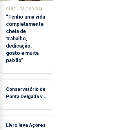
CULTURA E SOCIAL
“Tenho uma vida
completamente
cheia de
trabalho,
dedicação,
gosto e muita
paixão”
Conservatório de
Ponta Delgada vai
contar com
novos
instrumentos
Livro leva Açores