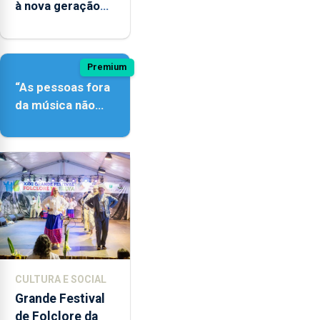
à nova geração
açordescendente
Premium
“As pessoas fora
da música não
têm a noção do
quão difícil é
produzir uma
música”
CULTURA E SOCIAL
Grande Festival
de Folclore da