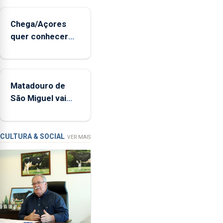
de
sopro,
Chega/Açores
uma
quer conhecer
harpa,
medidas para
tímpanos
controlar a dívida
e
pública regional
estrados,
Matadouro de
permitindo
São Miguel vai
reforçar
ser alvo de
as
requalificação
condições
de
CULTURA & SOCIAL
VER MAIS
ensino
da
instituição