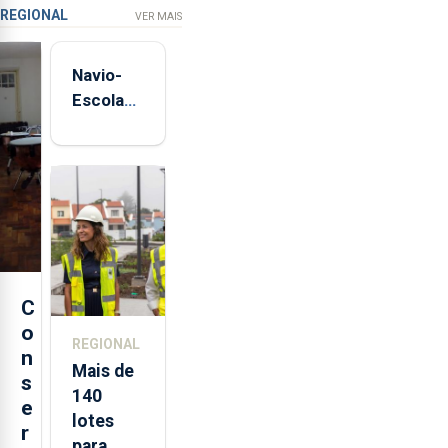
REGIONAL
VER MAIS
Navio-
Escola
Sagres
está de
regresso
aos
Açores
C
o
REGIONAL
n
Mais de
s
140
e
lotes
r
para