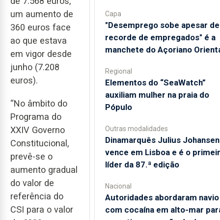
de 7.568 euros,
um aumento de
Capa
"Desemprego sobe apesar de
360 euros face
recorde de empregados" é a
ao que estava
manchete do Açoriano Orient
em vigor desde
junho (7.208
Regional
euros).
​Elementos do “SeaWatch”
auxiliam mulher na praia do
“No âmbito do
Pópulo
Programa do
XXIV Governo
Outras modalidades
Dinamarquês Julius Johansen
Constitucional,
vence em Lisboa e é o primei
prevê-se o
líder da 87.ª edição
aumento gradual
do valor de
Nacional
referência do
Autoridades abordaram navio
CSI para o valor
com cocaína em alto-mar par