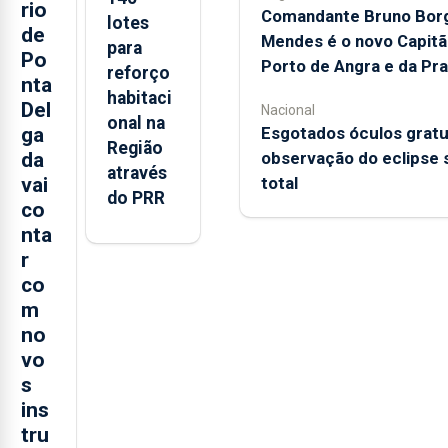
rio
Comandante Bruno Bor
lotes
de
Mendes é o novo Capitã
para
Po
Porto de Angra e da Pra
reforço
nta
habitaci
Del
Nacional
onal na
Esgotados óculos gratu
ga
Região
observação do eclipse 
da
através
total
vai
do PRR
co
nta
r
co
m
no
vo
s
ins
tru