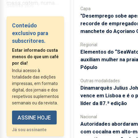
mesa ontem, numa
subida dos
Capa
reunião entre os
combustíveis, as
"Desemprego sobe ape
eurodeputados, vários
quotas de atum e a
recorde de empregados
Conteúdo
representantes do
falta de apoios
manchete do Açoriano O
exclusivo para
setor das pescas e
adaptados à realidade
subscritores.
também entidades
Regional
da Região.
Estar informado custa
​Elementos do “SeaWat
regionais, em Rabo de
menos do que um café
auxiliam mulher na prai
Peixe. Falou-se dos...
por dia!
Pópulo
Inclui acesso à
totalidade das edições
Outras modalidades
impressas, em formato
Dinamarquês Julius Jo
digital, dos jornais e dos
vence em Lisboa e é o 
respetivos suplementos
líder da 87.ª edição
semanais ou da revista.
Nacional
ASSINE HOJE
Autoridades abordaram
Já sou assinante
com cocaína em alto-m