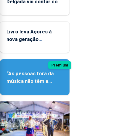
Delgada vai contar com
novos instrumentos
Livro leva Açores à
nova geração
açordescendente
Premium
“As pessoas fora da
música não têm a
noção do quão difícil é
produzir uma música”