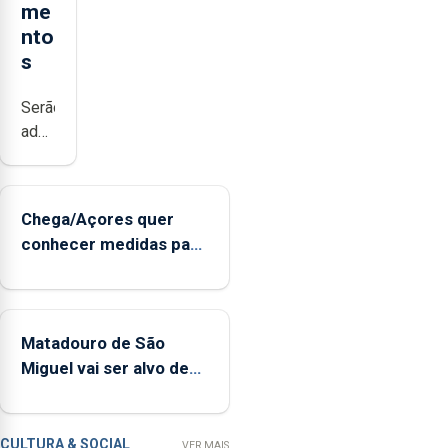
me
nto
s
Serão
adquiridos
instrumentos
de
sopro,
Chega/Açores quer
uma
conhecer medidas para
harpa,
controlar a dívida
tímpanos
pública regional
e
estrados,
Matadouro de São
permitindo
Miguel vai ser alvo de
reforçar
requalificação
as
condições
de
CULTURA & SOCIAL
VER MAIS