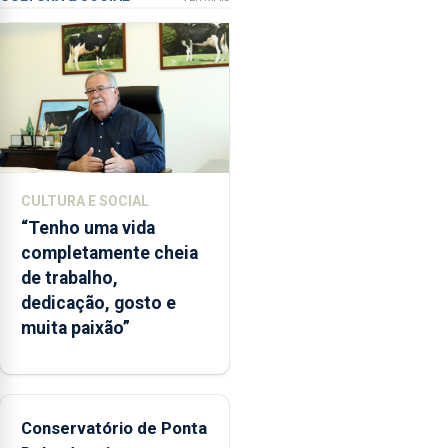
ensino
da
instituição
CULTURA E SOCIAL
“Tenho uma vida
completamente cheia
de trabalho,
dedicação, gosto e
muita paixão”
Conservatório de Ponta