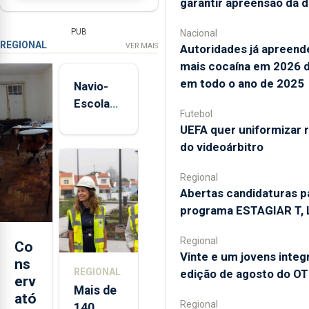
garantir apreensão da 
PUB
Nacional
REGIONAL
VER MAIS
Autoridades já apreen
mais cocaína em 2026 
em todo o ano de 2025
Navio-
Escola
Futebol
Sagres
UEFA quer uniformizar 
está de
do videoárbitro
regresso
aos
Regional
Açores
Abertas candidaturas p
programa ESTAGIAR T, L
Regional
Co
Vinte e um jovens inte
ns
REGIONAL
edição de agosto do OT
erv
Mais de
ató
Regional
140