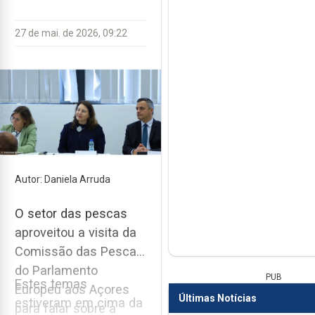
27 de mai. de 2026, 09:22
Autor: Daniela Arruda
O setor das pescas
aproveitou a visita da
Comissão das Pescas
do Parlamento
PUB
Estes temas
Europeu aos Açores
Últimas Notícias
estiveram em cima da
para falar sobre a