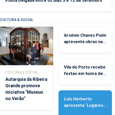
Ponta Delgada entre os dias 5 e 13 de setembro
CULTURA & SOCIAL
Arsénio Chaves Puim
apresenta obras na
Biblioteca de Vila do
Porto
Vila do Porto recebe
CULTURA E SOCIAL
festas em honra de
Autarquia da Ribeira
Nossa Senhora da
Grande promove
Assunção
iniciativa "Museus
no Verão"
Luís Herberto
apresenta ‘Lugares
da Paisagem’