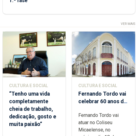
1.ª fase
VER MAIS
CULTURA E SOCIAL
CULTURA E SOCIAL
“Tenho uma vida
Fernando Tordo vai
completamente
celebrar 60 anos de
cheia de trabalho,
carreira no Coliseu
Fernando Tordo vai
dedicação, gosto e
Micaelense
atuar no Coliseu
muita paixão”
Micaelense, no