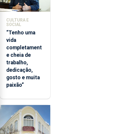
em
Comunicação
de
CULTURA E
SOCIAL
Ciência.
“Tenho uma
vida
completament
e cheia de
trabalho,
dedicação,
gosto e muita
paixão”