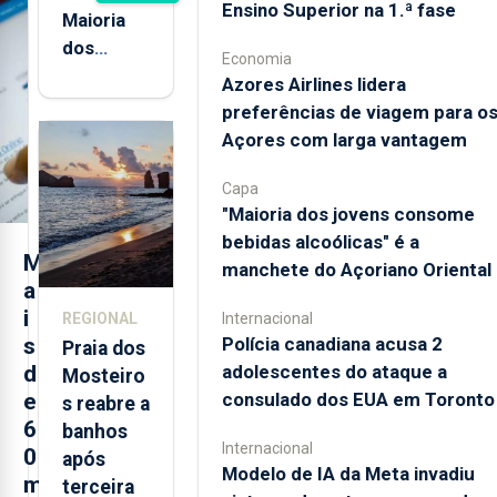
Ensino Superior na 1.ª fase
Maioria
dos
Economia
jovens de
Azores Airlines lidera
quatro
preferências de viagem para o
ilhas dos
Açores com larga vantagem
Açores já
consumiu
Capa
"Maioria dos jovens consome
bebidas
bebidas alcoólicas" é a
alcoólicas
M
manchete do Açoriano Oriental
a
i
Internacional
REGIONAL
Polícia canadiana acusa 2
s
Praia dos
adolescentes do ataque a
d
Mosteiro
consulado dos EUA em Toronto
e
s reabre a
6
banhos
Internacional
0
após
Modelo de IA da Meta invadiu
m
terceira