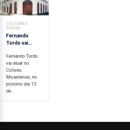
CULTURA E
SOCIAL
Fernando
Tordo vai
celebrar 60
Fernando Tordo
anos de
vai atuar no
carreira no
Coliseu
Coliseu
Micaelense, no
Micaelense
próximo dia 13
de...