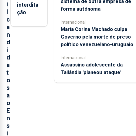
sistema de outra empresa de
i
interdita
forma autónoma
l
ção
c
Internacional
a
María Corina Machado culpa
n
Governo pela morte de preso
d
político venezuelano-uruguaio
i
d
Internacional
a
Assassino adolescente da
t
Tailândia 'planeou ataque'
o
s
a
o
E
n
s
i