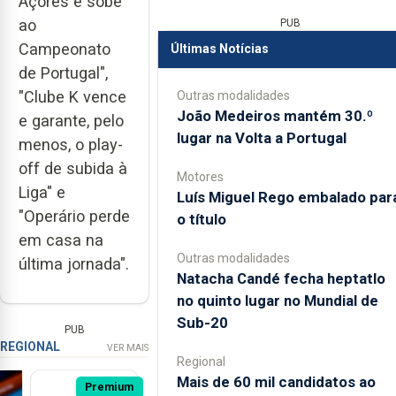
Açores e sobe
ao
PUB
Campeonato
Últimas Notícias
de Portugal",
"Clube K vence
Outras modalidades
João Medeiros mantém 30.º
e garante, pelo
lugar na Volta a Portugal
menos, o play-
off de subida à
Motores
Liga" e
Luís Miguel Rego embalado par
"Operário perde
o título
em casa na
Outras modalidades
última jornada".
Natacha Candé fecha heptatlo
no quinto lugar no Mundial de
Sub-20
PUB
REGIONAL
VER MAIS
Regional
Mais de 60 mil candidatos ao
Premium