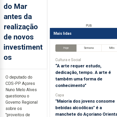
do Mar
antes da
realização
PUB
Mais lidas
de novos
investiment
Hoje
Semana
Mês
os
Cultura e Social
“A arte requer estudo,
dedicação, tempo. A arte é
O deputado do
também uma forma de
CDS-PP Açores
conhecimento”
Nuno Melo Alves
Capa
questionou o
"Maioria dos jovens consome
Governo Regional
bebidas alcoólicas" é a
sobre os
manchete do Açoriano Orienta
"proveitos de