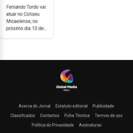
anos de carreira
Fernando Tordo vai
no Coliseu
atuar no Coliseu
Micaelense
Micaelense, no
próximo dia 13 de...
Acerca do Jornal
Estatuto editorial
Publicidade
Classificados
Contactos
Ficha Técnica
Termos de uso
Política de Privacidade
Assinaturas