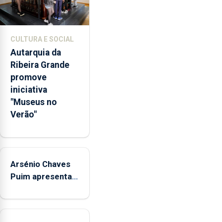
da
promoção
de
CULTURA E SOCIAL
competências
Autarquia da
pessoais,
Ribeira Grande
emocionais
promove
e
iniciativa
sociais
"Museus no
junto
Verão"
das
crianças
Arsénio Chaves
Puim apresenta
obras na
Biblioteca de Vila
do Porto