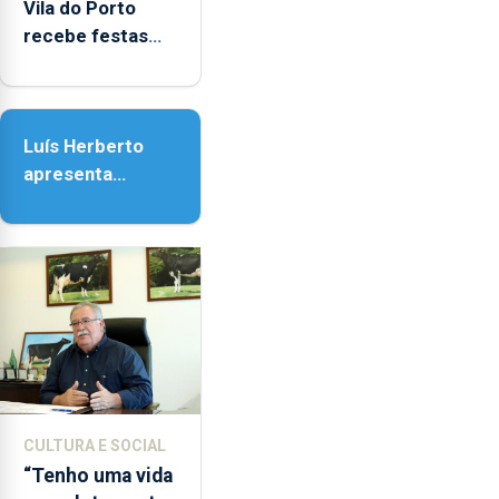
Vila do Porto
recebe festas
em honra de
Nossa Senhora
da Assunção
Luís Herberto
apresenta
‘Lugares da
Paisagem’
CULTURA E SOCIAL
“Tenho uma vida