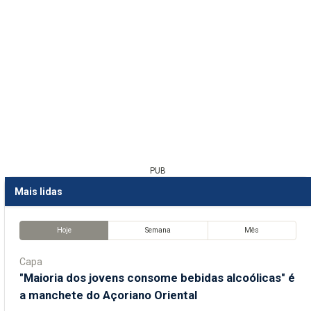
PUB
Mais lidas
Hoje
Semana
Mês
Capa
"Maioria dos jovens consome bebidas alcoólicas" é
a manchete do Açoriano Oriental