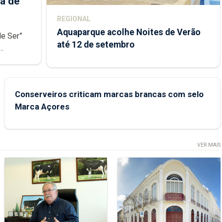
a de
REGIONAL
Aquaparque acolhe Noites de Verão
de Ser”
até 12 de setembro
junto das
Conserveiros criticam marcas brancas com selo
Marca Açores
VER MAIS