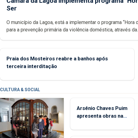
Câmara da Lagoa implementa programa "Hor
Ser
O município da Lagoa, está a implementar o programa “Hora 
para a prevenção primária da violência doméstica, através da
promoção de competências pessoais, emocionais e sociais 
crianças
Praia dos Mosteiros reabre a banhos após
terceira interditação
CULTURA & SOCIAL
Arsénio Chaves Puim
apresenta obras na
Biblioteca de Vila do
Porto