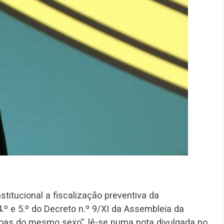
titucional a fiscalização preventiva da
4.º e 5.º do Decreto n.º 9/XI da Assembleia da
soas do mesmo sexo”, lê-se numa nota divulgada no