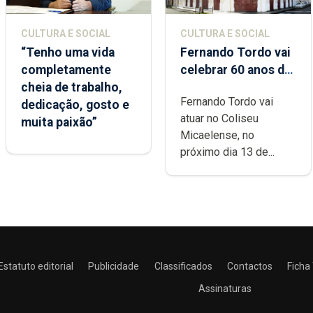
CULTURA E SOCIAL
CULTURA E SOCIAL
“Tenho uma vida
Fernando Tordo vai
completamente
celebrar 60 anos de
cheia de trabalho,
carreira no Coliseu
Fernando Tordo vai
dedicação, gosto e
Micaelense
atuar no Coliseu
muita paixão”
Micaelense, no
próximo dia 13 de...
Estatuto editorial
Publicidade
Classificados
Contactos
Ficha
Assinaturas