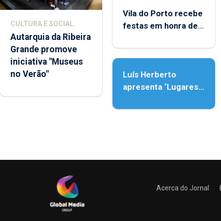
Vila do Porto recebe
CULTURA E SOCIAL
festas em honra de
Autarquia da Ribeira
Nossa Senhora da
Grande promove
Assunção
iniciativa "Museus
no Verão"
Luís Herberto
apresenta ‘Lugares
da Paisagem’
Acerca do Jornal