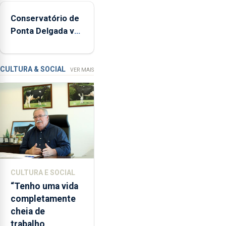
160
Conservatório de
inspeções
Ponta Delgada vai
relacionadas
contar com novos
com
instrumentos
a
apanha
CULTURA & SOCIAL
VER MAIS
ilegal
de
lapas
entre
2022
e
2026.
A
CULTURA E SOCIAL
ilha
“Tenho uma vida
das
completamente
Flores
cheia de
apresenta
trabalho,