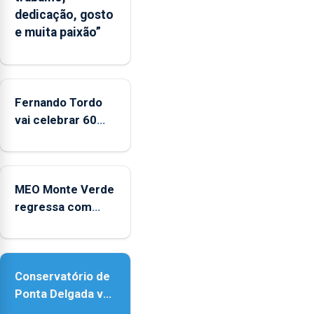
um
dedicação, gosto
“decréscimo
e muita paixão”
significativo”
da
CPUE
entre
2022
Fernando Tordo
e
vai celebrar 60
2025
anos de carreira
no Coliseu
Micaelense
MEO Monte Verde
regressa com
reforço da
acessibilidade
Conservatório de
Ponta Delgada vai
contar com novos