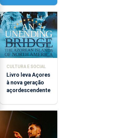
instrumentos
CULTURA E SOCIAL
Livro leva Açores
à nova geração
açordescendente