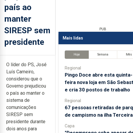
país ao
manter
SIRESP sem
PUB
Mais lidas
presidente
Hoje
Semana
Mês
O líder do PS, José
Regional
Luís Carneiro,
Pingo Doce abre esta quinta-
considerou que o
feira nova loja em São Sebas
Governo prejudicou
e cria 30 postos de trabalho
o país ao manter o
sistema de
Regional
67 pessoas retiradas de par
comunicações
SIRESP sem
de campismo na ilha Terceira
presidente durante
Capa
dois anos para
"Desemprego sobe apesar d