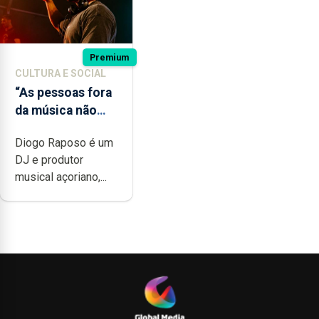
Premium
CULTURA E SOCIAL
“As pessoas fora
da música não
têm a noção do
Diogo Raposo é um
quão difícil é
DJ e produtor
produzir uma
musical açoriano,...
música”