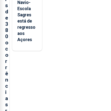
Navio-
s
Escola
d
Sagres
e
está de
3
regresso
8
aos
0
Açores
o
c
o
r
r
ê
n
c
i
a
s
r