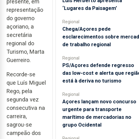
Luís Herberto apresenta
presente, em
‘Lugares da Paisagem’
representação
do governo
Regional
açoriano, a
Chega/Açores pede
secretária
esclarecimentos sobre merca
regional do
de trabalho regional
Turismo, Marta
Regional
Guerreiro.
PS/Açores defende regresso
das low-cost e alerta que regiã
Recorde-se
está à deriva no turismo
que Luís Miguel
Rego, pela
Regional
segunda vez
Açores lançam novo concurso
consecutiva na
urgente para transporte
carreira,
marítimo de mercadorias no
sagrou-se
grupo Ocidental
campeão dos
Regional