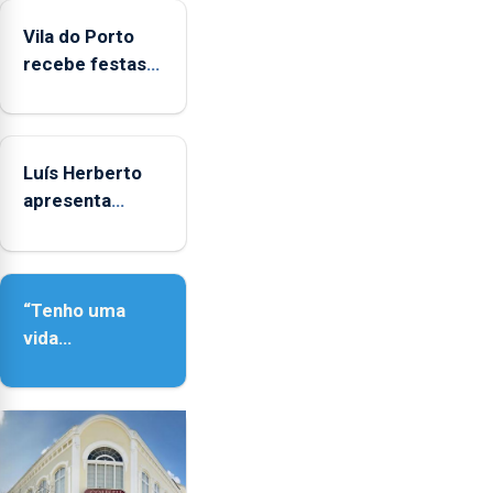
Vila do Porto
recebe festas
em honra de
Nossa Senhora
da Assunção
Luís Herberto
apresenta
‘Lugares da
Paisagem’
“Tenho uma
vida
completamente
cheia de
trabalho,
dedicação,
gosto e muita