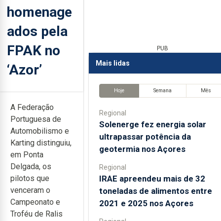
homenage
ados pela
FPAK no
PUB
Mais lidas
‘Azor’
Hoje
Semana
Mês
A Federação
Regional
Portuguesa de
Solenerge fez energia solar
Automobilismo e
ultrapassar potência da
Karting distinguiu,
geotermia nos Açores
em Ponta
Delgada, os
Regional
IRAE apreendeu mais de 32
pilotos que
venceram o
toneladas de alimentos entre
Campeonato e
2021 e 2025 nos Açores
Troféu de Ralis