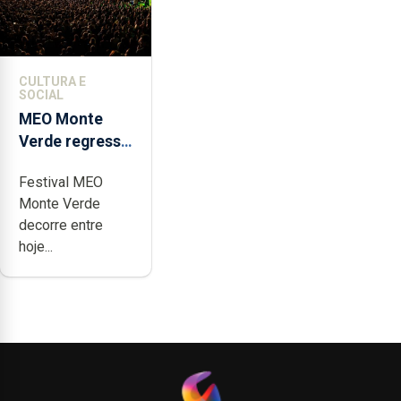
CULTURA E
SOCIAL
MEO Monte
Verde regressa
com reforço da
Festival MEO
acessibilidade
Monte Verde
decorre entre
hoje...