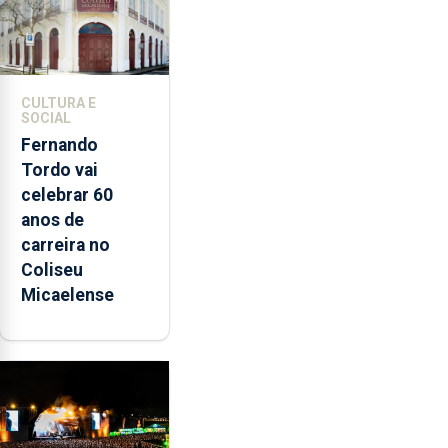
paixão”
CULTURA E
SOCIAL
Fernando
Tordo vai
celebrar 60
anos de
carreira no
Coliseu
Micaelense