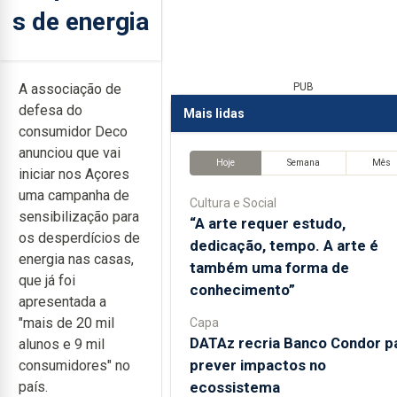
s de energia
A associação de
PUB
defesa do
Mais lidas
consumidor Deco
anunciou que vai
Hoje
Semana
Mês
iniciar nos Açores
uma campanha de
Cultura e Social
sensibilização para
“A arte requer estudo,
os desperdícios de
dedicação, tempo. A arte é
energia nas casas,
também uma forma de
que já foi
conhecimento”
apresentada a
"mais de 20 mil
Capa
DATAz recria Banco Condor p
alunos e 9 mil
prever impactos no
consumidores" no
ecossistema
país.