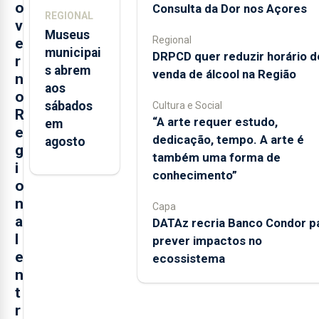
em São
o
Consulta da Dor nos Açores
REGIONAL
Miguel
v
Museus
Regional
e
municipai
DRPCD quer reduzir horário d
r
s abrem
venda de álcool na Região
n
aos
o
sábados
Cultura e Social
R
“A arte requer estudo,
em
e
dedicação, tempo. A arte é
agosto
g
também uma forma de
i
conhecimento”
o
n
Capa
a
DATAz recria Banco Condor p
l
prever impactos no
e
ecossistema
n
t
r