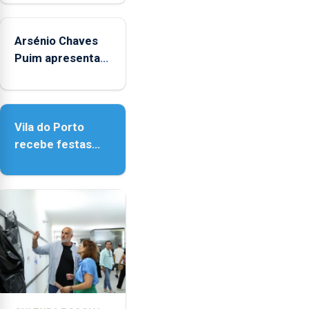
iniciativa
"Museus no
Arsénio Chaves
Verão"
Puim apresenta
obras na
Biblioteca de Vila
do Porto
Vila do Porto
recebe festas
em honra de
Nossa Senhora da
Assunção