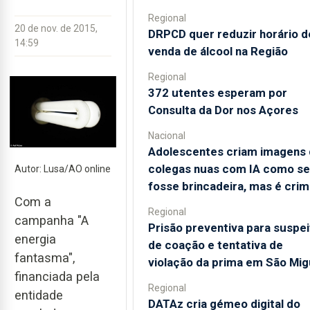
Regional
20 de nov. de 2015,
DRPCD quer reduzir horário d
14:59
venda de álcool na Região
Regional
372 utentes esperam por
Consulta da Dor nos Açores
Nacional
Adolescentes criam imagens
colegas nuas com IA como se
Autor: Lusa/AO online
fosse brincadeira, mas é cri
Com a
Regional
campanha "A
Prisão preventiva para suspei
energia
de coação e tentativa de
fantasma",
violação da prima em São Mig
financiada pela
Regional
entidade
DATAz cria gémeo digital do