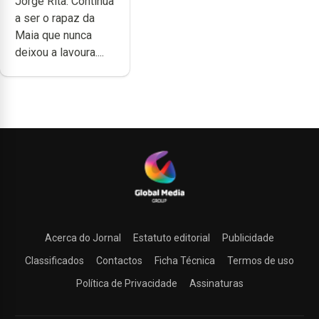
Jorge Rita. Continua
trabalho,
a ser o rapaz da
dedicação,
Maia que nunca
gosto e muita
deixou a lavoura....
paixão”
Acerca do Jornal
Estatuto editorial
Publicidade
Classificados
Contactos
Ficha Técnica
Termos de uso
Política de Privacidade
Assinaturas