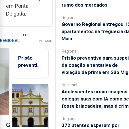
rumo dos mercados
em Ponta
Delgada.
Regional
Governo Regional entregou 1
apartamentos na freguesia d
PUB
Maia
REGIONAL
VER MAIS
Regional
Prisão preventiva para suspei
Prisão
de coação e tentativa de
preventiva
violação da prima em São Mig
para
suspeito
Nacional
de coação
Adolescentes criam imagens
e
colegas nuas com IA como se
tentativa
fosse brincadeira, mas é cri
de
violação
Regional
da prima
G
372 utentes esperam por