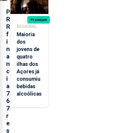
P
R
Premium
R
REGIONAL
f
Maioria
i
dos
n
jovens de
a
quatro
n
ilhas dos
c
Açores já
i
consumiu
a
bebidas
7
alcoólicas
6
7
r
e
s