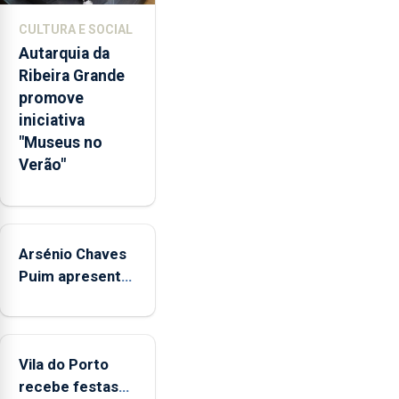
respostas
CULTURA E SOCIAL
habitacionais,
Autarquia da
anunciou
Ribeira Grande
o
promove
Governo
iniciativa
Regional.
"Museus no
Verão"
Arsénio Chaves
Puim apresenta
obras na
Biblioteca de
Vila do Porto
Vila do Porto
recebe festas