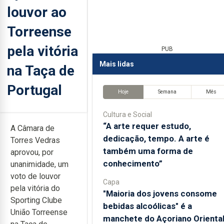
louvor ao
Torreense
pela vitória
PUB
Mais lidas
na Taça de
Portugal
Hoje
Semana
Mês
Cultura e Social
“A arte requer estudo,
A Câmara de
dedicação, tempo. A arte é
Torres Vedras
também uma forma de
aprovou, por
conhecimento”
unanimidade, um
voto de louvor
Capa
pela vitória do
"Maioria dos jovens consome
Sporting Clube
bebidas alcoólicas" é a
União Torreense
manchete do Açoriano Orienta