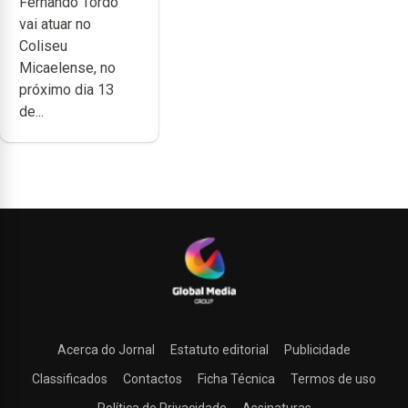
Fernando Tordo
no Coliseu
vai atuar no
Micaelense
Coliseu
Micaelense, no
próximo dia 13
de...
Acerca do Jornal
Estatuto editorial
Publicidade
Classificados
Contactos
Ficha Técnica
Termos de uso
Política de Privacidade
Assinaturas