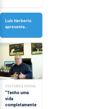
em honra de
Nossa Senhora
da Assunção
Luís Herberto
apresenta
‘Lugares da
Paisagem’
CULTURA E SOCIAL
“Tenho uma
vida
completamente