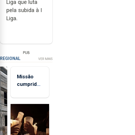
Liga que luta
pela subida à I
Liga.
PUB
REGIONAL
VER MAIS
Missão
cumprida:
militares
açorianos
regressam
após
missão na
Roménia