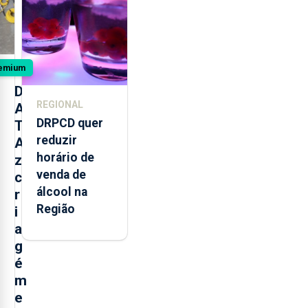
da Maia
emium
D
REGIONAL
A
DRPCD quer
T
reduzir
A
horário de
z
venda de
c
álcool na
r
Região
i
a
g
é
m
e