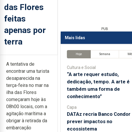
das Flores
feitas
apenas por
PUB
Mais lidas
terra
Hoje
Semana
Mê
A tentativa de
Cultura e Social
encontrar uma turista
“A arte requer estudo,
desaparecida na
dedicação, tempo. A arte é
terça-feira no mar na
também uma forma de
ilha das Flores
conhecimento”
começaram hoje às
08h00 locais, com a
Capa
agitação marítima a
DATAz recria Banco Condor 
obrigar à retirada da
prever impactos no
embarcação
ecossistema