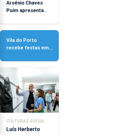
alterações
Arsénio Chaves
no
Puim apresenta
ecossistema
obras na Biblioteca
e
de Vila do Porto
a
fiscalização
Vila do Porto
das
recebe festas em
atividades
honra de Nossa
marítimas.
Senhora da
Assunção
CULTURA E SOCIAL
Luís Herberto