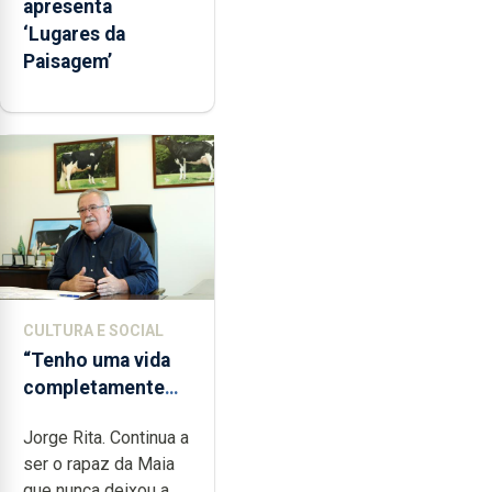
apresenta
‘Lugares da
Paisagem’
CULTURA E SOCIAL
“Tenho uma vida
completamente
cheia de trabalho,
Jorge Rita. Continua a
dedicação, gosto
ser o rapaz da Maia
e muita paixão”
que nunca deixou a