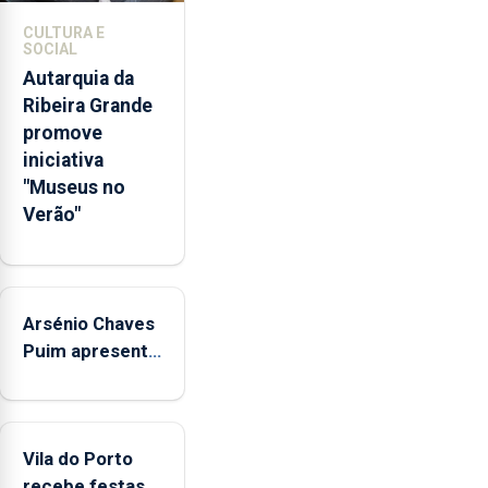
competências
CULTURA E
pessoais,
SOCIAL
emocionais
Autarquia da
e
Ribeira Grande
sociais
promove
junto
iniciativa
das
"Museus no
crianças
Verão"
Arsénio Chaves
Puim apresenta
obras na
Biblioteca de
Vila do Porto
Vila do Porto
recebe festas