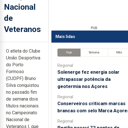
Nacional
de
Veteranos
PUB
Mais lidas
O atleta do Clube
Hoje
Semana
Mês
União Desportiva
do Porto
Regional
Formoso
Solenerge fez energia solar
(CUDPF) Bruno
ultrapassar potência da
Silva conquistou
geotermia nos Açores
no passado fim
Regional
de semana dois
Conserveiros criticam marcas
títulos nacionais
brancas com selo Marca Açore
no Campeonato
Nacional de
Regional
Veteranos I, que
Região possui 72 pontos de