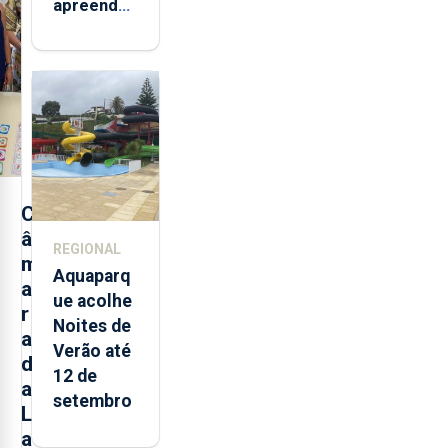
apreendeu
mais de 32
toneladas
de
alimentos
entre
2021 e
2025 nos
Açores
C
â
REGIONAL
m
Aquaparq
a
ue acolhe
r
Noites de
a
Verão até
d
12 de
a
setembro
L
a