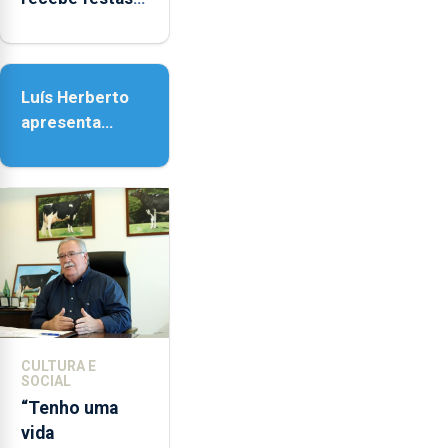
em honra de
Nossa Senhora
da Assunção
Luís Herberto
apresenta
‘Lugares da
Paisagem’
CULTURA E
SOCIAL
“Tenho uma
vida