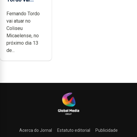
celebrar 60
Fernando Tordo
anos de
vai atuar no
carreira no
Coliseu
Coliseu
Micaelense, no
Micaelense
próximo dia 13
de...
Acerca do Jornal
Estatuto editorial
Publicidade