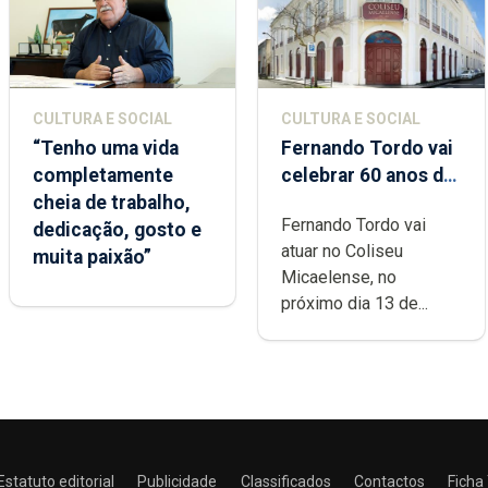
CULTURA E SOCIAL
CULTURA E SOCIAL
“Tenho uma vida
Fernando Tordo vai
completamente
celebrar 60 anos de
cheia de trabalho,
carreira no Coliseu
Fernando Tordo vai
dedicação, gosto e
Micaelense
atuar no Coliseu
muita paixão”
Micaelense, no
próximo dia 13 de...
Estatuto editorial
Publicidade
Classificados
Contactos
Ficha