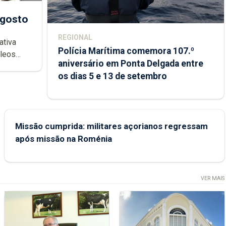
agosto
REGIONAL
ativa
Polícia Marítima comemora 107.º
cleos
aniversário em Ponta Delgada entre
 sábados
os dias 5 e 13 de setembro
Missão cumprida: militares açorianos regressam
após missão na Roménia
VER MAIS