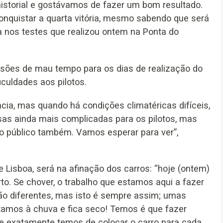
storial e gostávamos de fazer um bom resultado.
conquistar a quarta vitória, mesmo sabendo que será
a nos testes que realizou ontem na Ponta do
sões de mau tempo para os dias de realização do
iculdades aos pilotos.
ncia, mas quando há condições climatéricas difíceis,
sas ainda mais complicadas para os pilotos, mas
o público também. Vamos esperar para ver”,
e Lisboa, será na afinação dos carros: “hoje (ontem)
o. Se chover, o trabalho que estamos aqui a fazer
erão diferentes, mas isto é sempre assim; umas
tamos à chuva e fica seco! Temos é que fazer
e exatamente temos de colocar o carro para cada