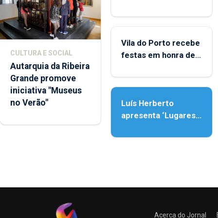
Biblioteca de Vila do
Porto
Vila do Porto recebe
CULTURA E SOCIAL
festas em honra de
Autarquia da Ribeira
Nossa Senhora da
Grande promove
Assunção
iniciativa "Museus
no Verão"
Luís Herberto
apresenta ‘Lugares
da Paisagem’
Acerca do Jornal