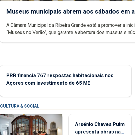
Museus municipais abrem aos sábados em 
A Câmara Municipal da Ribeira Grande está a promover a inici
“Museus no Verão”, que garante a abertura dos museus e nú
museológicos integrados na Rede Municipal de Museus aos
durante o mês de agosto, entre as 14h00 e as 18h00.
PRR financia 767 respostas habitacionais nos
Açores com investimento de 65 ME
CULTURA & SOCIAL
Arsénio Chaves Puim
apresenta obras na