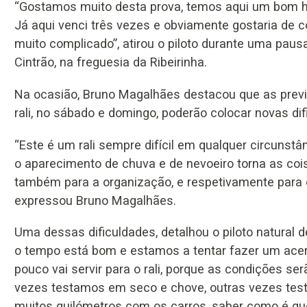
“Gostamos muito desta prova, temos aqui um bom hi
Já aqui venci três vezes e obviamente gostaria de 
muito complicado”, atirou o piloto durante uma paus
Cintrão, na freguesia da Ribeirinha.
Na ocasião, Bruno Magalhães destacou que as previ
rali, no sábado e domingo, poderão colocar novas dif
“Este é um rali sempre difícil em qualquer circunstâ
o aparecimento de chuva e de nevoeiro torna as coi
também para a organização, e respetivamente para 
expressou Bruno Magalhães.
Uma dessas dificuldades, detalhou o piloto natural d
o tempo está bom e estamos a tentar fazer um acert
pouco vai servir para o rali, porque as condições s
vezes testamos em seco e chove, outras vezes tes
muitos quilómetros com os carros, saber como é qu