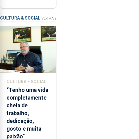
mais ecológicas
por
violência
doméstica
CULTURA & SOCIAL
VER MAIS
e
violação,
mas
o
Tribunal
da
Relação
de
CULTURA E SOCIAL
Lisboa
“Tenho uma vida
concluiu
completamente
que
cheia de
o
trabalho,
crime
dedicação,
sexual
gosto e muita
já
paixão”
não