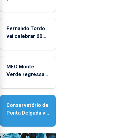
podia
ser
julgado
por
Fernando Tordo
a
vai celebrar 60
queixa
anos de carreira
ter
no Coliseu
sido
Micaelense
apresentada
MEO Monte
fora
Verde regressa
do
com reforço da
prazo
acessibilidade
previsto
na
Conservatório de
lei
Ponta Delgada vai
contar com
novos
instrumentos