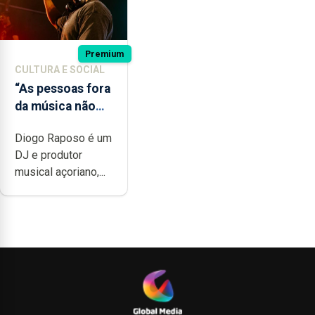
Premium
CULTURA E SOCIAL
“As pessoas fora
da música não
têm a noção do
Diogo Raposo é um
quão difícil é
DJ e produtor
produzir uma
musical açoriano,...
música”