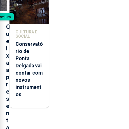
2026
emium
Q
CULTURA E
u
SOCIAL
e
Conservató
i
rio de
x
Ponta
a
Delgada vai
a
contar com
p
novos
r
instrument
e
os
s
e
n
t
a