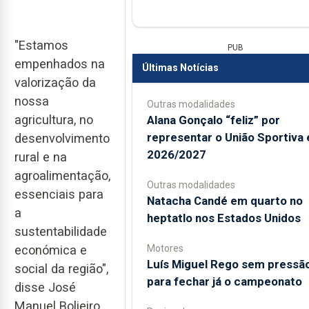
"Estamos
PUB
empenhados na
Últimas Notícias
valorização da
nossa
Outras modalidades
agricultura, no
Alana Gonçalo “feliz” por
representar o União Sportiva
desenvolvimento
2026/2027
rural e na
agroalimentação,
Outras modalidades
essenciais para
Natacha Candé em quarto no
a
heptatlo nos Estados Unidos
sustentabilidade
Motores
económica e
Luís Miguel Rego sem pressã
social da região",
para fechar já o campeonato
disse José
Manuel Bolieiro,