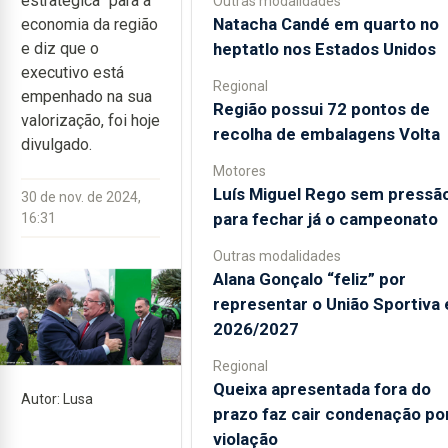
estratégica” para a
Outras modalidades
Natacha Candé em quarto no
economia da região
heptatlo nos Estados Unidos
e diz que o
executivo está
Regional
empenhado na sua
Região possui 72 pontos de
valorização, foi hoje
recolha de embalagens Volta
divulgado.
Motores
Luís Miguel Rego sem pressã
30 de nov. de 2024,
para fechar já o campeonato
16:31
Outras modalidades
Alana Gonçalo “feliz” por
representar o União Sportiva
2026/2027
Regional
Queixa apresentada fora do
Autor: Lusa
prazo faz cair condenação po
violação