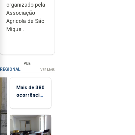
organizado pela
Associação
Agrícola de São
Miguel.
PUB
REGIONAL
VER MAIS
Mais de 380
ocorrências
registadas
de apanha
ilegal de
lapas entre
2022 e