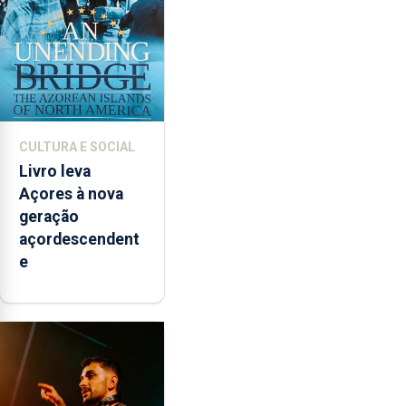
CULTURA E SOCIAL
Livro leva
Açores à nova
geração
açordescendent
e