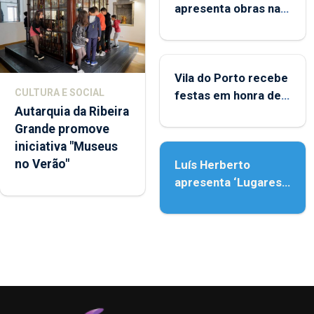
apresenta obras na
Biblioteca de Vila do
Porto
Vila do Porto recebe
CULTURA E SOCIAL
festas em honra de
Autarquia da Ribeira
Nossa Senhora da
Grande promove
Assunção
iniciativa "Museus
no Verão"
Luís Herberto
apresenta ‘Lugares
da Paisagem’