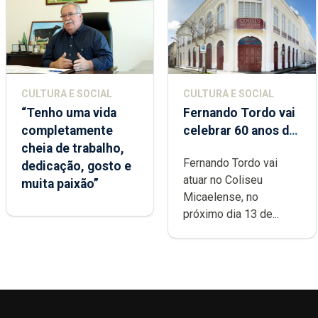
CULTURA E SOCIAL
CULTURA E SOCIAL
“Tenho uma vida
Fernando Tordo vai
completamente
celebrar 60 anos de
cheia de trabalho,
carreira no Coliseu
Fernando Tordo vai
dedicação, gosto e
Micaelense
atuar no Coliseu
muita paixão”
Micaelense, no
próximo dia 13 de...