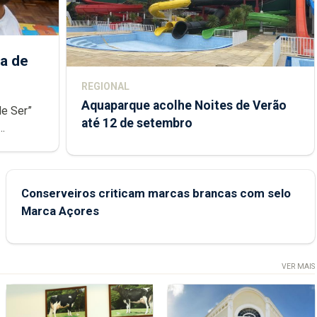
a de
REGIONAL
Aquaparque acolhe Noites de Verão
de Ser”
até 12 de setembro
junto das
Conserveiros criticam marcas brancas com selo
Marca Açores
VER MAIS