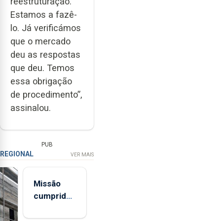
reestruturação.
Estamos a fazê-
lo. Já verificámos
que o mercado
deu as respostas
que deu. Temos
essa obrigação
de procedimento”,
assinalou.
PUB
REGIONAL
VER MAIS
Missão
cumprida:
militares
açorianos