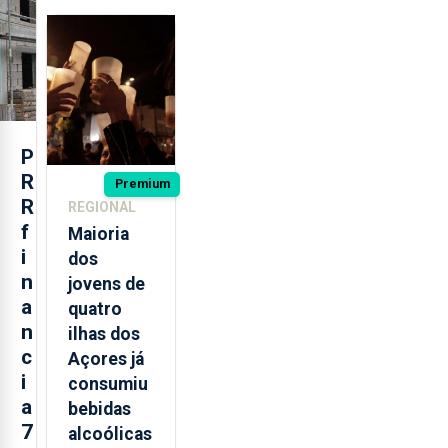
regressam
após
missão na
Roménia
P
R
Premium
R
REGIONAL
f
Maioria
i
dos
n
jovens de
a
quatro
n
ilhas dos
c
Açores já
i
consumiu
a
bebidas
7
alcoólicas