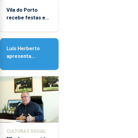
do Porto
Vila do Porto
recebe festas em
honra de Nossa
Senhora da
Assunção
Luís Herberto
apresenta
‘Lugares da
Paisagem’
CULTURA E SOCIAL