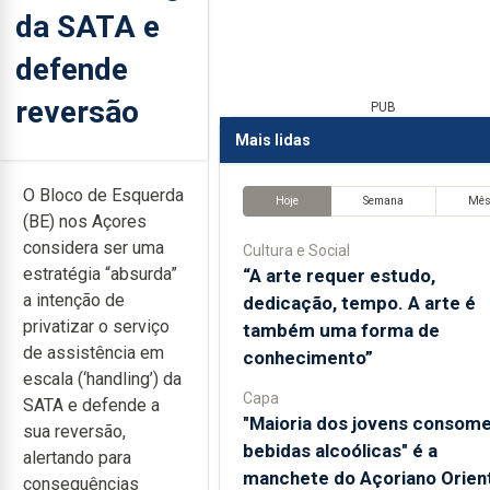
da SATA e
defende
reversão
PUB
Mais lidas
O Bloco de Esquerda
Hoje
Semana
Mê
(BE) nos Açores
considera ser uma
Cultura e Social
estratégia “absurda”
“A arte requer estudo,
a intenção de
dedicação, tempo. A arte é
privatizar o serviço
também uma forma de
de assistência em
conhecimento”
escala (‘handling’) da
Capa
SATA e defende a
"Maioria dos jovens consom
sua reversão,
bebidas alcoólicas" é a
alertando para
manchete do Açoriano Orient
consequências