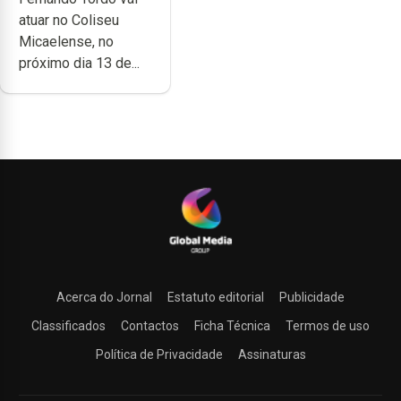
no Coliseu
atuar no Coliseu
Micaelense
Micaelense, no
próximo dia 13 de...
Acerca do Jornal
Estatuto editorial
Publicidade
Classificados
Contactos
Ficha Técnica
Termos de uso
Política de Privacidade
Assinaturas