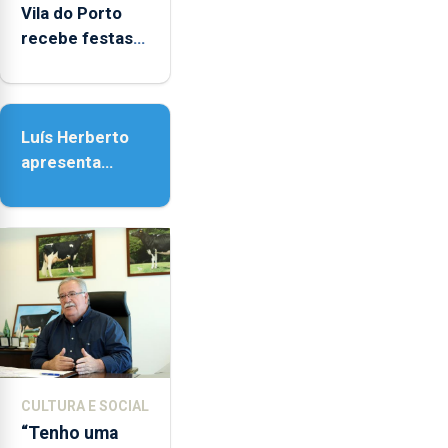
Vila do Porto
recebe festas
em honra de
Nossa Senhora
da Assunção
Luís Herberto
apresenta
‘Lugares da
Paisagem’
CULTURA E SOCIAL
“Tenho uma