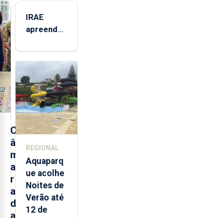
IRAE
apreendeu
mais de 32
toneladas
de
alimentos
entre
2021 e
2025 nos
Açores
C
â
REGIONAL
m
Aquaparq
a
ue acolhe
r
Noites de
a
Verão até
d
12 de
a