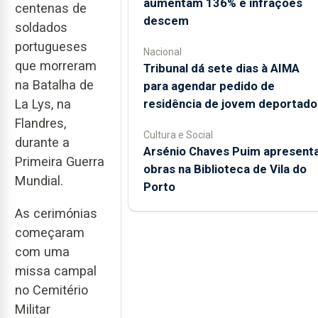
aumentam 136% e infrações
centenas de
descem
soldados
portugueses
Nacional
que morreram
Tribunal dá sete dias à AIMA
na Batalha de
para agendar pedido de
residência de jovem deportado
La Lys, na
Flandres,
Cultura e Social
durante a
Arsénio Chaves Puim apresent
Primeira Guerra
obras na Biblioteca de Vila do
Mundial.
Porto
As cerimónias
começaram
com uma
missa campal
no Cemitério
Militar