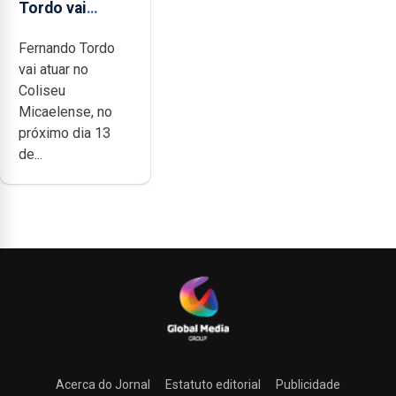
Tordo vai
celebrar 60
Fernando Tordo
anos de
vai atuar no
carreira no
Coliseu
Coliseu
Micaelense, no
Micaelense
próximo dia 13
de...
Acerca do Jornal
Estatuto editorial
Publicidade