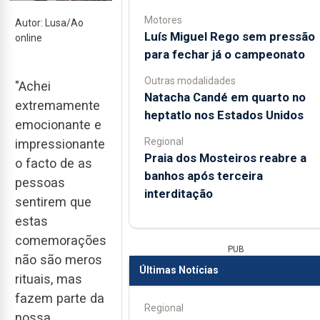
Motores
Autor: Lusa/Ao
Luís Miguel Rego sem pressão
online
para fechar já o campeonato
Outras modalidades
"Achei
Natacha Candé em quarto no
extremamente
heptatlo nos Estados Unidos
emocionante e
Regional
impressionante
Praia dos Mosteiros reabre a
o facto de as
banhos após terceira
pessoas
interditação
sentirem que
estas
comemorações
PUB
não são meros
Últimas Notícias
rituais, mas
fazem parte da
Regional
nossa