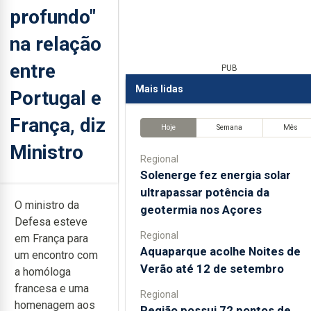
profundo"
na relação
entre
PUB
Mais lidas
Portugal e
França, diz
Hoje
Semana
Mês
Ministro
Regional
Solenerge fez energia solar
ultrapassar potência da
O ministro da
geotermia nos Açores
Defesa esteve
Regional
em França para
Aquaparque acolhe Noites de
um encontro com
Verão até 12 de setembro
a homóloga
francesa e uma
Regional
homenagem aos
Região possui 72 pontos de