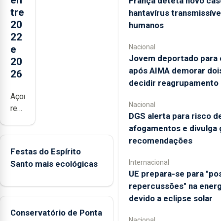
en
França deteta novo cas
tre
hantavírus transmissíve
20
humanos
22
Nacional
e
Jovem deportado para o
20
após AIMA demorar dois
26
decidir reagrupamento
Açores
Nacional
registaram
DGS alerta para risco d
mais
afogamentos e divulga 
de
recomendações
380
Festas do Espírito
ocorrências
Internacional
Santo mais ecológicas
e
UE prepara-se para "pos
mais
repercussões" na energ
de
devido a eclipse solar
160
Conservatório de Ponta
inspeções
Nacional