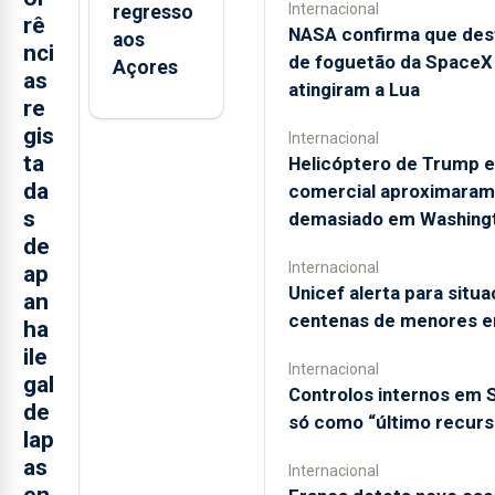
Internacional
regresso
rê
NASA confirma que des
aos
nci
de foguetão da SpaceX
Açores
as
atingiram a Lua
re
gis
Internacional
ta
Helicóptero de Trump e
da
comercial aproximaram
s
demasiado em Washing
de
Internacional
ap
Unicef alerta para situ
an
centenas de menores 
ha
ile
Internacional
gal
Controlos internos em
de
só como “último recurs
lap
as
Internacional