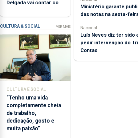
Delgada vai contar com
relacionadas
Ministério garante publ
novos instrumentos
com
das notas na sexta-feir
a
apanha
CULTURA & SOCIAL
VER MAIS
Nacional
ilegal
Luís Neves diz ter sido 
de
pedir intervenção do Tr
lapas
Contas
entre
2022
e
2026.
A
CULTURA E SOCIAL
ilha
“Tenho uma vida
das
completamente cheia
Flores
de trabalho,
apresenta
dedicação, gosto e
um
muita paixão”
“decréscimo
significativo”