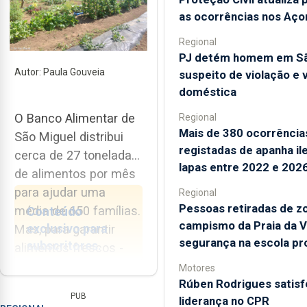
as ocorrências nos Aço
Regional
PJ detém homem em Sã
Autor: Paula Gouveia
suspeito de violação e v
doméstica
O Banco Alimentar de
Regional
Mais de 380 ocorrência
São Miguel distribui
registadas de apanha il
cerca de 27 toneladas
lapas entre 2022 e 202
de alimentos por mês
para ajudar uma
Regional
Pessoas retiradas de z
média de 650 famílias.
Conteúdo
campismo da Praia da V
exclusivo para
Mas, para garantir
segurança na escola pro
subscritores.
alimentos frescos -
legumes, hortaliças e
Motores
Estar informado
Rúben Rodrigues satisfe
fruta, está a
PUB
liderança no CPR
custa menos do
desenvolver um