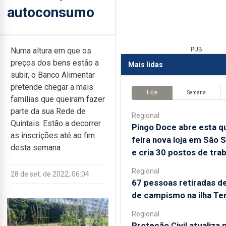
autoconsumo
Numa altura em que os
PUB
preços dos bens estão a
Mais lidas
subir, o Banco Alimentar
pretende chegar a mais
Hoje
Semana
famílias que queiram fazer
parte da sua Rede de
Regional
Quintais. Estão a decorrer
Pingo Doce abre esta qu
as inscrições até ao fim
feira nova loja em São 
desta semana
e cria 30 postos de tra
Regional
28 de set. de 2022, 06:04
67 pessoas retiradas d
de campismo na ilha Te
Regional
Proteção Civil atualiza 