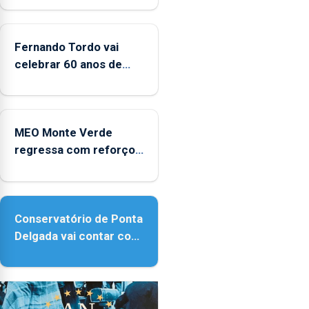
da
CPUE
entre
Fernando Tordo vai
2022
celebrar 60 anos de
e
carreira no Coliseu
2025
Micaelense
MEO Monte Verde
regressa com reforço
da acessibilidade
Conservatório de Ponta
Delgada vai contar com
novos instrumentos