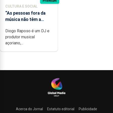
Premium
CULTURA E SOCIAL
“As pessoas fora da
música não têm a
noção do quão difícil é
Diogo Raposo é um DJ e
produzir uma música”
produtor musical
açoriano,...
Acerca do Jornal
Estatuto editorial
Publicidade