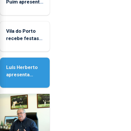
Puim apresenta
obras na
Biblioteca de
Vila do Porto
Vila do Porto
recebe festas
em honra de
Nossa Senhora
da Assunção
Luís Herberto
apresenta
‘Lugares da
Paisagem’