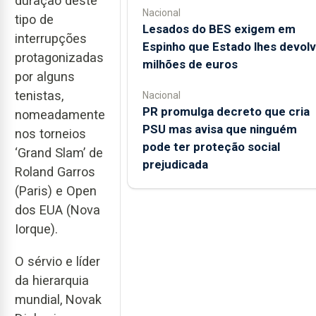
duração deste
Nacional
tipo de
Lesados do BES exigem em
interrupções
Espinho que Estado lhes devol
protagonizadas
milhões de euros
por alguns
tenistas,
Nacional
PR promulga decreto que cria
nomeadamente
PSU mas avisa que ninguém
nos torneios
pode ter proteção social
‘Grand Slam’ de
prejudicada
Roland Garros
(Paris) e Open
dos EUA (Nova
Iorque).
O sérvio e líder
da hierarquia
mundial, Novak