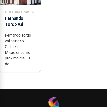
CULTURA E SOCIAL
Fernando
Tordo vai
celebrar 60
Fernando Tordo
anos de
vai atuar no
carreira no
Coliseu
Coliseu
Micaelense, no
Micaelense
próximo dia 13
de...