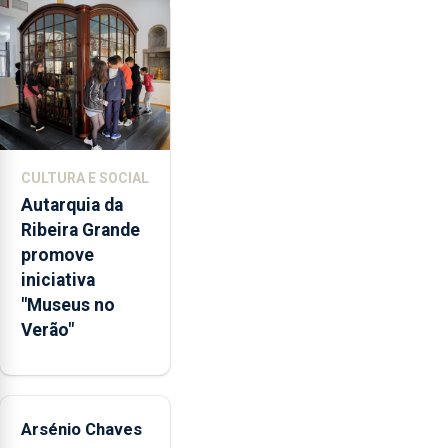
violência
doméstica,
através
da
promoção
de
competências
CULTURA E SOCIAL
pessoais,
Autarquia da
emocionais
Ribeira Grande
e
promove
sociais
iniciativa
junto
"Museus no
das
Verão"
crianças
Arsénio Chaves