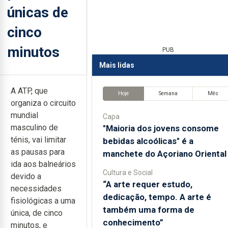
únicas de
cinco
minutos
PUB
Mais lidas
A ATP, que
Hoje
Semana
Mês
organiza o circuito
mundial
Capa
masculino de
"Maioria dos jovens consome
ténis, vai limitar
bebidas alcoólicas" é a
as pausas para
manchete do Açoriano Oriental
ida aos balneários
Cultura e Social
devido a
“A arte requer estudo,
necessidades
dedicação, tempo. A arte é
fisiológicas a uma
também uma forma de
única, de cinco
conhecimento”
minutos, e