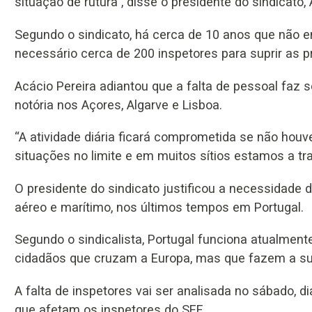
situação de rutura”, disse o presidente do sindicato, 
Segundo o sindicato, há cerca de 10 anos que não e
necessário cerca de 200 inspetores para suprir as p
Acácio Pereira adiantou que a falta de pessoal faz 
notória nos Açores, Algarve e Lisboa.
“A atividade diária ficará comprometida se não hou
situações no limite e em muitos sítios estamos a tr
O presidente do sindicato justificou a necessidade 
aéreo e marítimo, nos últimos tempos em Portugal.
Segundo o sindicalista, Portugal funciona atualment
cidadãos que cruzam a Europa, mas que fazem a s
A falta de inspetores vai ser analisada no sábado, 
que afetam os inspetores do SEF.