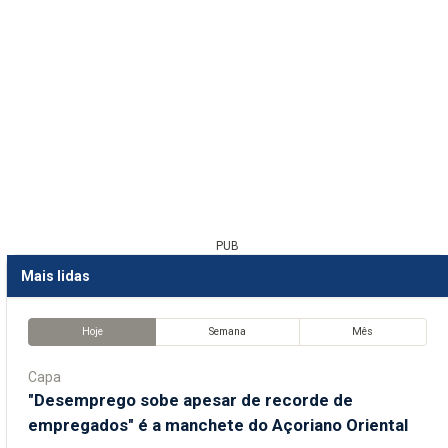
PUB
Mais lidas
Hoje
Semana
Mês
Capa
"Desemprego sobe apesar de recorde de
empregados" é a manchete do Açoriano Oriental