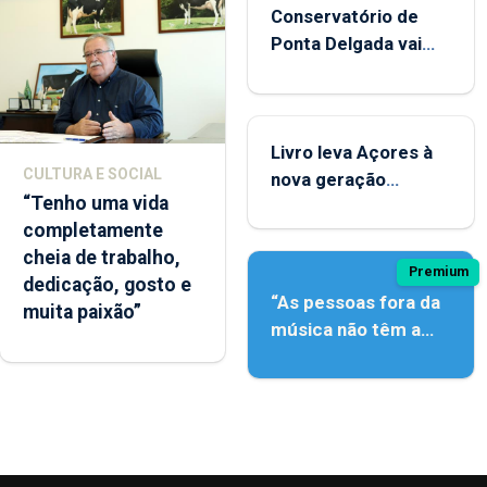
Conservatório de
Ponta Delgada vai
contar com novos
instrumentos
Livro leva Açores à
CULTURA E SOCIAL
nova geração
“Tenho uma vida
açordescendente
completamente
cheia de trabalho,
Premium
dedicação, gosto e
“As pessoas fora da
muita paixão”
música não têm a
noção do quão difícil
é produzir uma
música”