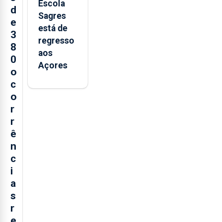
Escola
d
Sagres
e
está de
3
regresso
8
aos
0
Açores
o
c
o
r
r
ê
n
c
i
a
s
r
e