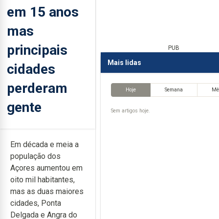
em 15 anos
mas
principais
PUB
Mais lidas
cidades
perderam
Hoje
Semana
Mê
gente
Sem artigos hoje.
Em década e meia a
população dos
Açores aumentou em
oito mil habitantes,
mas as duas maiores
cidades, Ponta
Delgada e Angra do