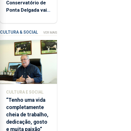
Conservatório de
inspeções
Ponta Delgada vai
relacionadas
contar com novos
com
instrumentos
a
apanha
CULTURA & SOCIAL
VER MAIS
ilegal
de
lapas
entre
2022
e
2026.
A
CULTURA E SOCIAL
ilha
“Tenho uma vida
das
completamente
Flores
cheia de trabalho,
apresenta
dedicação, gosto
um
e muita paixão”
“decréscimo