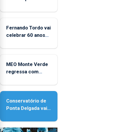
significativo”
da
CPUE
entre
Fernando Tordo vai
2022
celebrar 60 anos
e
de carreira no
2025
Coliseu Micaelense
MEO Monte Verde
regressa com
reforço da
acessibilidade
Conservatório de
Ponta Delgada vai
contar com novos
instrumentos