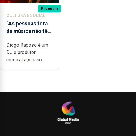
Premium
CULTURA E SOCIAL
“As pessoas fora
da música não têm
a noção do quão
Diogo Raposo é um
difícil é produzir
DJ e produtor
uma música”
musical açoriano,...