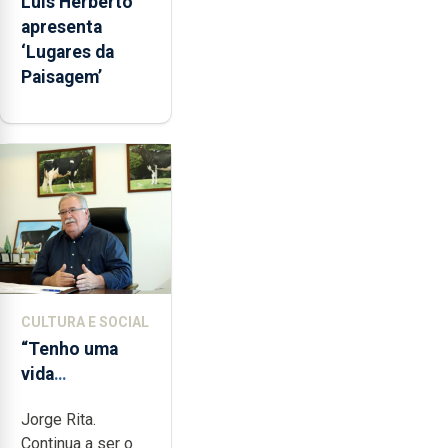
Luís Herberto
apresenta
‘Lugares da
Paisagem’
CULTURA E SOCIAL
“Tenho uma
vida
completamente
Jorge Rita.
cheia de
Continua a ser o