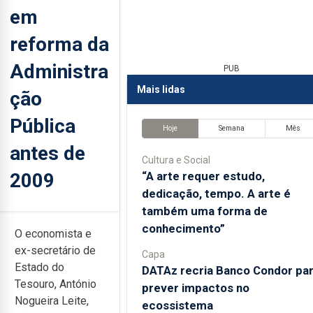
em
reforma da
Administra
PUB
Mais lidas
ção
Pública
Hoje
Semana
Mês
antes de
Cultura e Social
2009
“A arte requer estudo,
dedicação, tempo. A arte é
também uma forma de
conhecimento”
O economista e
ex-secretário de
Capa
Estado do
DATAz recria Banco Condor pa
Tesouro, António
prever impactos no
Nogueira Leite,
ecossistema