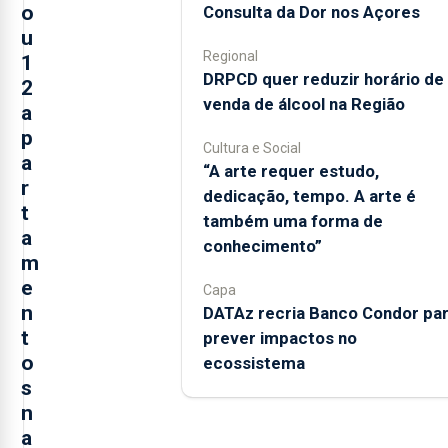
o
Consulta da Dor nos Açores
u
Regional
1
DRPCD quer reduzir horário de
2
venda de álcool na Região
a
p
Cultura e Social
a
“A arte requer estudo,
r
dedicação, tempo. A arte é
t
também uma forma de
a
conhecimento”
m
e
Capa
n
DATAz recria Banco Condor pa
t
prever impactos no
o
ecossistema
s
n
a