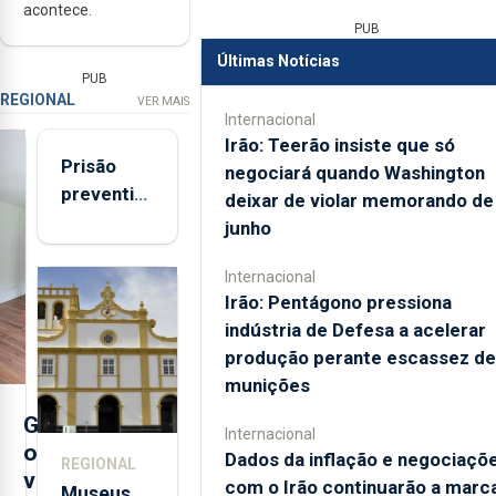
acontece.
PUB
Últimas Notícias
PUB
REGIONAL
VER MAIS
Internacional
Irão: Teerão insiste que só
Prisão
negociará quando Washington
preventiva
deixar de violar memorando de
para
junho
suspeito
de coação
Internacional
Irão: Pentágono pressiona
e
indústria de Defesa a acelerar
tentativa
produção perante escassez de
de
munições
violação
da prima
G
Internacional
em São
o
Dados da inflação e negociaçõ
REGIONAL
Miguel
v
com o Irão continuarão a marc
Museus