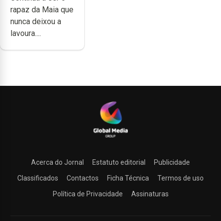
trabalho,
rapaz da Maia que
dedicação,
nunca deixou a
gosto e muita
lavoura....
paixão”
Acerca do Jornal
Estatuto editorial
Publicidade
Classificados
Contactos
Ficha Técnica
Termos de uso
Política de Privacidade
Assinaturas