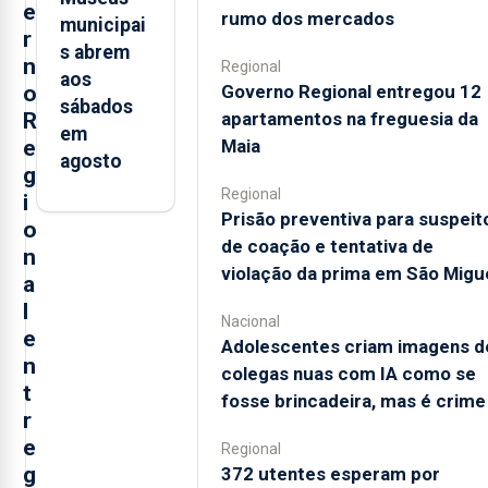
e
rumo dos mercados
municipai
r
s abrem
n
Regional
aos
o
Governo Regional entregou 12
sábados
R
apartamentos na freguesia da
em
e
Maia
agosto
g
Regional
i
Prisão preventiva para suspeit
o
de coação e tentativa de
n
violação da prima em São Migu
a
l
Nacional
e
Adolescentes criam imagens d
n
colegas nuas com IA como se
t
fosse brincadeira, mas é crime
r
e
Regional
g
372 utentes esperam por