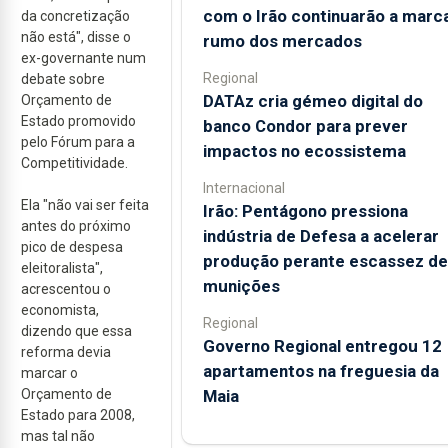
com o Irão continuarão a marc
da concretização
não está", disse o
rumo dos mercados
ex-governante num
Regional
debate sobre
DATAz cria gémeo digital do
Orçamento de
Estado promovido
banco Condor para prever
pelo Fórum para a
impactos no ecossistema
Competitividade.
Internacional
Ela "não vai ser feita
Irão: Pentágono pressiona
antes do próximo
indústria de Defesa a acelerar
pico de despesa
produção perante escassez de
eleitoralista",
munições
acrescentou o
economista,
Regional
dizendo que essa
Governo Regional entregou 12
reforma devia
apartamentos na freguesia da
marcar o
Maia
Orçamento de
Estado para 2008,
mas tal não