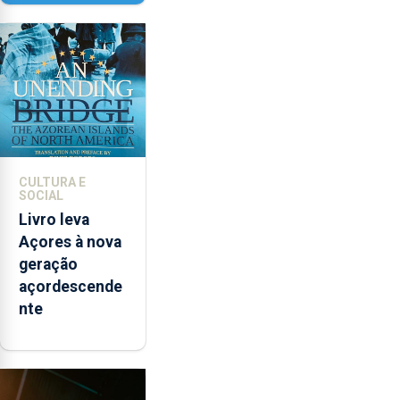
contar com
novos
instrumentos
CULTURA E
SOCIAL
Livro leva
Açores à nova
geração
açordescende
nte