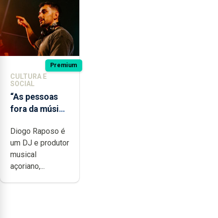
Premium
CULTURA E
SOCIAL
“As pessoas
fora da música
não têm a
Diogo Raposo é
noção do quão
um DJ e produtor
difícil é
musical
produzir uma
açoriano,...
música”