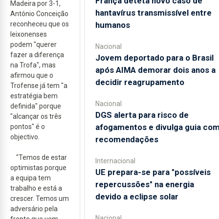
França deteta novo caso de
Madeira por 3-1,
hantavírus transmissível entre
António Conceição
humanos
reconheceu que os
leixonenses
podem "querer
Nacional
fazer a diferença
Jovem deportado para o Brasil
na Trofa", mas
após AIMA demorar dois anos a
afirmou que o
decidir reagrupamento
Trofense já tem "a
estratégia bem
Nacional
definida" porque
DGS alerta para risco de
"alcançar os três
afogamentos e divulga guia co
pontos" é o
objectivo.
recomendações
"Temos de estar
Internacional
optimistas porque
UE prepara-se para "possíveis
a equipa tem
repercussões" na energia
trabalho e está a
devido a eclipse solar
crescer. Temos um
adversário pela
Nacional
frente que vem,