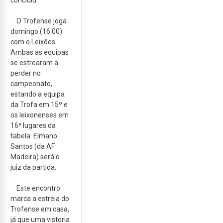
O Trofense joga
domingo (16:00)
com o Leixões.
Ambas as equipas
se estrearam a
perder no
campeonato,
estando a equipa
da Trofa em 15º e
os leixonenses em
16ª lugares da
tabela. Elmano
Santos (da AF
Madeira) será o
juiz da partida.
Este encontro
marca a estreia do
Trofense em casa,
já que uma vistoria