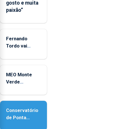
gosto e muita
entre
paixão”
2022
e
2025
Fernando
Tordo vai
celebrar 60
anos de
carreira no
MEO Monte
Coliseu
Verde
Micaelense
regressa com
reforço da
acessibilidade
Conservatório
de Ponta
Delgada vai