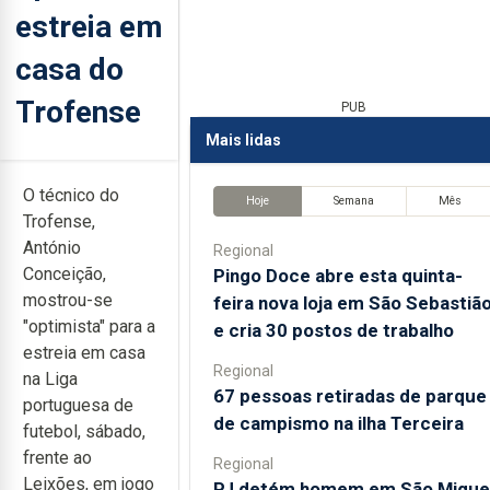
estreia em
casa do
Trofense
PUB
Mais lidas
O técnico do
Hoje
Semana
Mês
Trofense,
António
Regional
Conceição,
Pingo Doce abre esta quinta-
mostrou-se
feira nova loja em São Sebastiã
"optimista" para a
e cria 30 postos de trabalho
estreia em casa
Regional
na Liga
67 pessoas retiradas de parque
portuguesa de
de campismo na ilha Terceira
futebol, sábado,
frente ao
Regional
Leixões, em jogo
PJ detém homem em São Migue