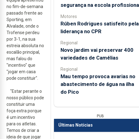
segurança na escola profissiona
no fim-de-semana
passado frente ao
Motores
Sporting, em
Rúben Rodrigues satisfeito pela
Alvalade, onde o
liderança no CPR
Trofense perdeu
por 3-1, na sua
Regional
estreia absoluta no
Novo jardim vai preservar 400
escalão principal,
variedades de Camélias
mas falou do
"incentivo" que
Regional
"jogar em casa
Mau tempo provoca avarias no
pode constituir".
abastecimento de água na ilha
do Pico
"Estar perante o
nosso público pode
constituir uma
foça extra porque
PUB
é um incentivo
para os atletas.
Últimas Notícias
Temos de criar a
ideia de que jogar