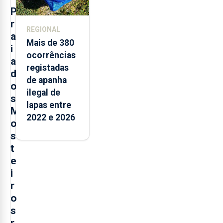
P
r
REGIONAL
a
Mais de 380
i
ocorrências
a
registadas
d
de apanha
o
ilegal de
s
lapas entre
M
2022 e 2026
o
s
t
e
i
r
o
s
r