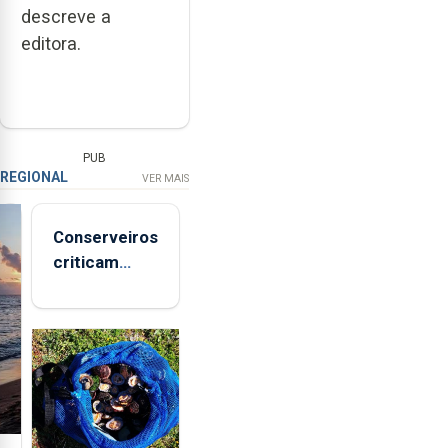
descreve a
editora.
PUB
REGIONAL
VER MAIS
Conserveiros
criticam
marcas
brancas com
selo Marca
Açores