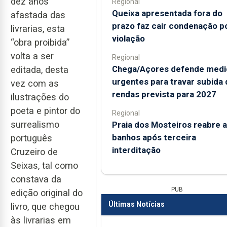
dez anos
Regional
Queixa apresentada fora do
afastada das
prazo faz cair condenação p
livrarias, esta
violação
“obra proibida”
volta a ser
Regional
Chega/Açores defende medi
editada, desta
urgentes para travar subida 
vez com as
rendas prevista para 2027
ilustrações do
poeta e pintor do
Regional
surrealismo
Praia dos Mosteiros reabre a
banhos após terceira
português
interditação
Cruzeiro de
Seixas, tal como
constava da
PUB
edição original do
Últimas Notícias
livro, que chegou
às livrarias em