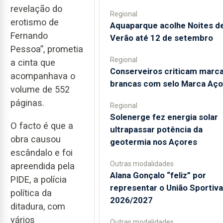
revelação do
Regional
erotismo de
Aquaparque acolhe Noites d
Fernando
Verão até 12 de setembro
Pessoa”, prometia
Regional
a cinta que
Conserveiros criticam marc
acompanhava o
brancas com selo Marca Aço
volume de 552
páginas.
Regional
Solenerge fez energia solar
O facto é que a
ultrapassar potência da
obra causou
geotermia nos Açores
escândalo e foi
Outras modalidades
apreendida pela
Alana Gonçalo “feliz” por
PIDE, a polícia
representar o União Sportiv
política da
2026/2027
ditadura, com
vários
Outras modalidades