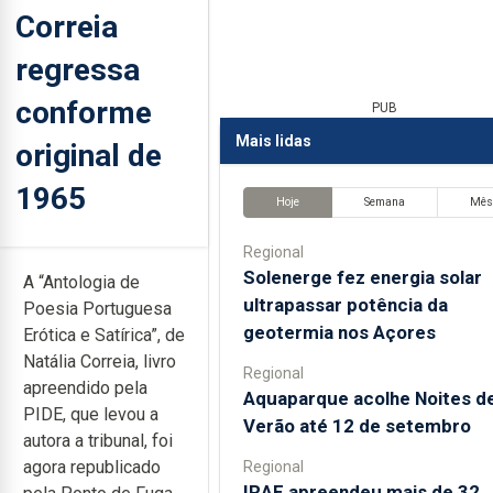
Correia
regressa
conforme
PUB
Mais lidas
original de
1965
Hoje
Semana
Mê
Regional
Solenerge fez energia solar
A “Antologia de
ultrapassar potência da
Poesia Portuguesa
geotermia nos Açores
Erótica e Satírica”, de
Natália Correia, livro
Regional
apreendido pela
Aquaparque acolhe Noites d
PIDE, que levou a
Verão até 12 de setembro
autora a tribunal, foi
agora republicado
Regional
IRAE apreendeu mais de 32