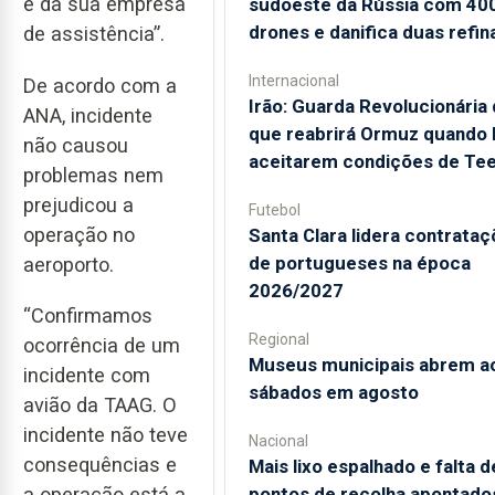
e da sua empresa
sudoeste da Rússia com 40
drones e danifica duas refin
de assistência”.
Internacional
De acordo com a
Irão: Guarda Revolucionária 
ANA, incidente
que reabrirá Ormuz quando
não causou
aceitarem condições de Te
problemas nem
prejudicou a
Futebol
operação no
Santa Clara lidera contrata
de portugueses na época
aeroporto.
2026/2027
“Confirmamos
Regional
ocorrência de um
Museus municipais abrem a
incidente com
sábados em agosto
avião da TAAG. O
incidente não teve
Nacional
consequências e
Mais lixo espalhado e falta d
pontos de recolha apontado
a operação está a