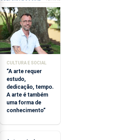
garante
a
abertura
dos
museus
e
núcleos
museológicos
CULTURA E SOCIAL
integrados
“A arte requer
na
estudo,
Rede
dedicação, tempo.
Municipal
A arte é também
de
uma forma de
Museus
conhecimento”
aos
sábados
durante
o