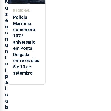
M
u
REGIONAL
s
Polícia
e
Marítima
u
comemora
s
107.º
m
aniversário
u
em Ponta
n
Delgada
i
entre os dias
c
5 e 13 de
i
setembro
p
a
i
s
a
b