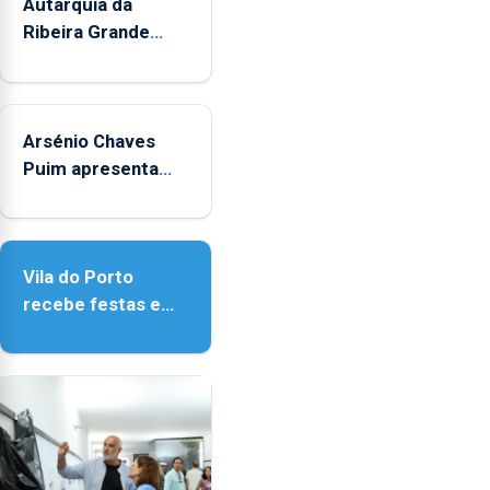
mês
Autarquia da
de
Ribeira Grande
agosto,
promove iniciativa
entre
"Museus no Verão"
as
14h00
Arsénio Chaves
e
Puim apresenta
as
obras na Biblioteca
18h00.
de Vila do Porto
Vila do Porto
recebe festas em
honra de Nossa
Senhora da
Assunção