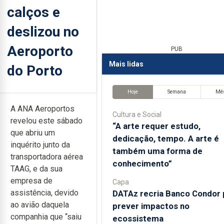
calços e
deslizou no
Aeroporto
PUB
Mais lidas
do Porto
Hoje
Semana
Mê
A ANA Aeroportos
Cultura e Social
revelou este sábado
“A arte requer estudo,
que abriu um
dedicação, tempo. A arte é
inquérito junto da
também uma forma de
transportadora aérea
conhecimento”
TAAG, e da sua
empresa de
Capa
assistência, devido
DATAz recria Banco Condor 
ao avião daquela
prever impactos no
companhia que “saiu
ecossistema