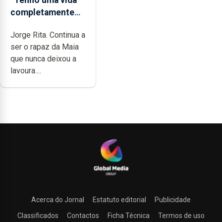
completamente
cheia de trabalho,
Jorge Rita. Continua a
dedicação, gosto
ser o rapaz da Maia
e muita paixão”
que nunca deixou a
lavoura....
Acerca do Jornal
Estatuto editorial
Publicidade
Classificados
Contactos
Ficha Técnica
Termos de uso