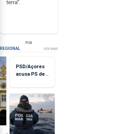
terra”.
PUB
REGIONAL
VER MAIS
PSD/Açores
acusa PS de
"posição
contraditória"
sobre
evolução
turística