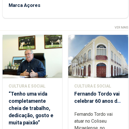
Marca Açores
VER MAIS
CULTURA E SOCIAL
CULTURA E SOCIAL
“Tenho uma vida
Fernando Tordo vai
completamente
celebrar 60 anos de
cheia de trabalho,
carreira no Coliseu
Fernando Tordo vai
dedicação, gosto e
Micaelense
atuar no Coliseu
muita paixão”
Micaelense, no