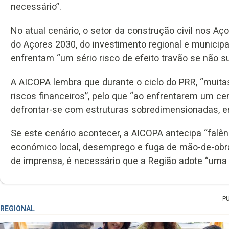
necessário”.
No atual cenário, o setor da construção civil nos A
do Açores 2030, do investimento regional e municipal 
enfrentam “um sério risco de efeito travão se não su
A AICOPA lembra que durante o ciclo do PRR, “mui
riscos financeiros”, pelo que “ao enfrentarem um ce
defrontar-se com estruturas sobredimensionadas, e
Se este cenário acontecer, a AICOPA antecipa “falê
económico local, desemprego e fuga de mão-de-obra 
de imprensa, é necessário que a Região adote “uma 
P
REGIONAL