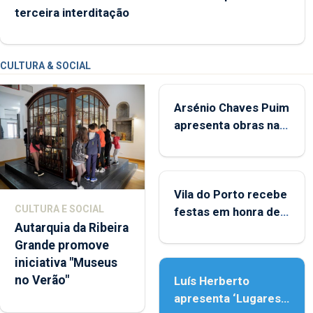
terceira interditação
CULTURA & SOCIAL
Arsénio Chaves Puim
apresenta obras na
Biblioteca de Vila do
Porto
Vila do Porto recebe
CULTURA E SOCIAL
festas em honra de
Autarquia da Ribeira
Nossa Senhora da
Grande promove
Assunção
iniciativa "Museus
no Verão"
Luís Herberto
apresenta ‘Lugares