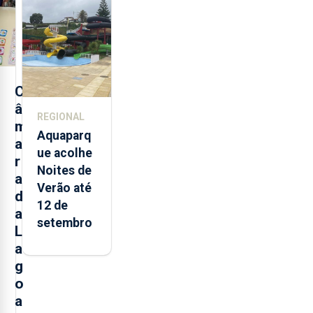
alimentos
entre
2021 e
2025 nos
Açores
C
â
REGIONAL
m
Aquaparq
a
ue acolhe
r
Noites de
a
Verão até
d
12 de
a
setembro
L
a
g
o
a