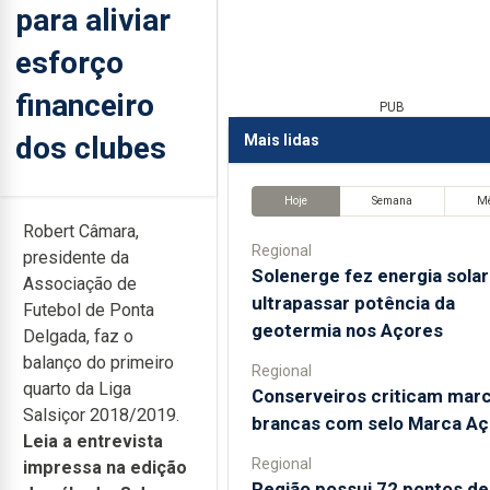
para aliviar
esforço
financeiro
PUB
dos clubes
Mais lidas
Hoje
Semana
M
Robert Câmara,
Regional
presidente da
Solenerge fez energia solar
Associação de
ultrapassar potência da
Futebol de Ponta
geotermia nos Açores
Delgada, faz o
balanço do primeiro
Regional
quarto da Liga
Conserveiros criticam mar
Salsiçor 2018/2019.
brancas com selo Marca Aç
Leia a entrevista
Regional
impressa na edição
Região possui 72 pontos de