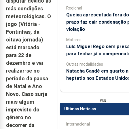
disputar devido às
más condições
Regional
Queixa apresentada fora do
meteorológicas. O
prazo faz cair condenação 
jogo (Vitória -
violação
Fontinhas, da
oitava jornada)
Motores
Luís Miguel Rego sem pres
está marcado
para fechar já o campeonat
para 22 de
dezembro e vai
Outras modalidades
realizar-se no
Natacha Candé em quarto n
heptatlo nos Estados Unido
período da pausa
de Natal e Ano
Novo. Caso surja
PUB
mais algum
Últimas Notícias
imprevisto do
género no
Internacional
decorrer da