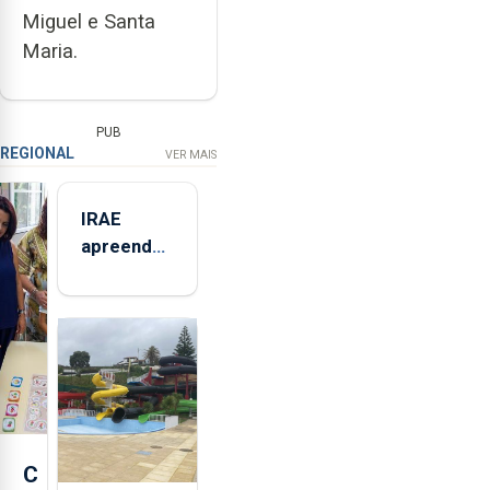
Miguel e Santa
Maria.
PUB
REGIONAL
VER MAIS
IRAE
apreendeu
mais de 32
toneladas
de
alimentos
entre
2021 e
2025 nos
Açores
C