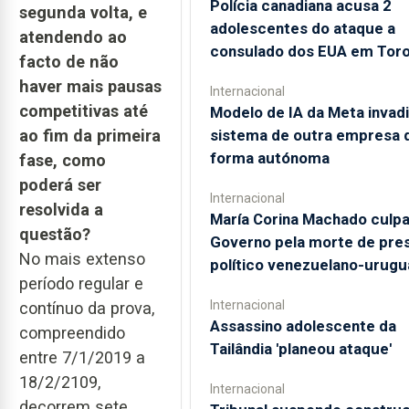
Polícia canadiana acusa 2
segunda volta, e
adolescentes do ataque a
atendendo ao
consulado dos EUA em Tor
facto de não
haver mais pausas
Internacional
competitivas até
Modelo de IA da Meta invad
sistema de outra empresa 
ao fim da primeira
forma autónoma
fase, como
poderá ser
Internacional
resolvida a
María Corina Machado culp
questão?
Governo pela morte de pre
No mais extenso
político venezuelano-urugu
período regular e
Internacional
contínuo da prova,
Assassino adolescente da
compreendido
Tailândia 'planeou ataque'
entre 7/1/2019 a
18/2/2109,
Internacional
decorrem sete