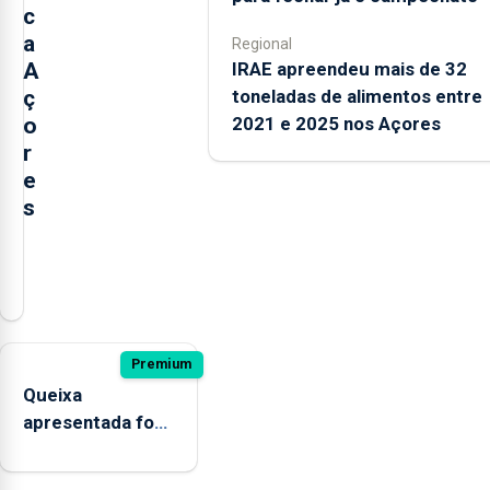
c
a
Regional
IRAE apreendeu mais de 32
A
toneladas de alimentos entre
ç
2021 e 2025 nos Açores
o
r
e
s
Numa
altura
em
que
no
Premium
parlamento
Queixa
regional
apresentada fora
se
do prazo faz cair
debatem
condenação por