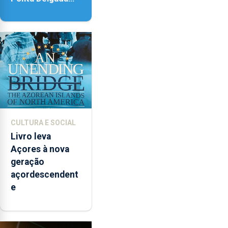
vai contar com
novos
instrumentos
CULTURA E SOCIAL
Livro leva
Açores à nova
geração
açordescendent
e