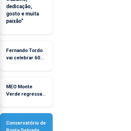
também
dedicação,
a
gosto e muita
possibilidade
paixão”
das
marcas
brancas
poderem
Fernando Tordo
ostentar
vai celebrar 60
a
anos de carreira
Marca
no Coliseu
Açores
Micaelense
MEO Monte
Verde regressa
com reforço da
acessibilidade
Conservatório de
Ponta Delgada