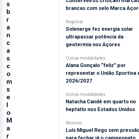
Conserveiros criticam marca
s
brancas com selo Marca Açor
b
r
Regional
a
Solenerge fez energia solar
n
ultrapassar potência da
c
geotermia nos Açores
a
s
Outras modalidades
Alana Gonçalo “feliz” por
c
representar o União Sportiva
o
2026/2027
m
s
Outras modalidades
e
Natacha Candé em quarto no
l
heptatlo nos Estados Unidos
o
M
Motores
a
Luís Miguel Rego sem pressã
r
para fechar já o campeonato