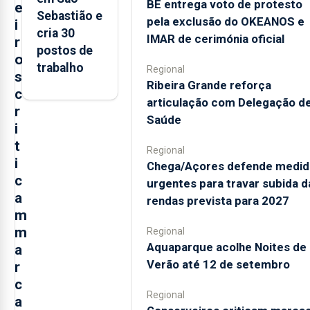
BE entrega voto de protesto
e
Sebastião e
pela exclusão do OKEANOS e
i
cria 30
IMAR de cerimónia oficial
r
postos de
o
trabalho
Regional
s
Ribeira Grande reforça
c
articulação com Delegação d
r
Saúde
i
t
Regional
i
Chega/Açores defende medid
c
urgentes para travar subida d
a
rendas prevista para 2027
m
m
Regional
Aquaparque acolhe Noites de
a
Verão até 12 de setembro
r
c
Regional
a