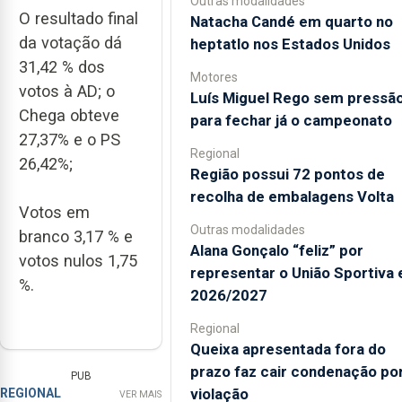
Outras modalidades
O resultado final
Natacha Candé em quarto no
da votação dá
heptatlo nos Estados Unidos
31,42 % dos
Motores
votos à AD; o
Luís Miguel Rego sem pressã
Chega obteve
para fechar já o campeonato
27,37% e o PS
Regional
26,42%;
Região possui 72 pontos de
recolha de embalagens Volta
Votos em
Outras modalidades
branco 3,17 % e
Alana Gonçalo “feliz” por
votos nulos 1,75
representar o União Sportiva
%.
2026/2027
Regional
Queixa apresentada fora do
prazo faz cair condenação po
PUB
violação
REGIONAL
VER MAIS