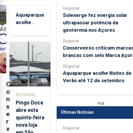
Regional
Aquaparque
Solenerge fez energia solar
acolhe
ultrapassar potência da
Noites de
geotermia nos Açores
Verão até
Regional
12 de
Conserveiros criticam marca
setembro
brancas com selo Marca Açor
Regional
Aquaparque acolhe Noites de
Verão até 12 de setembro
C
o
REGIONAL
n
Pingo Doce
PUB
s
abre esta
Últimas Notícias
e
quinta-feira
r
nova loja
v
Regional
em São