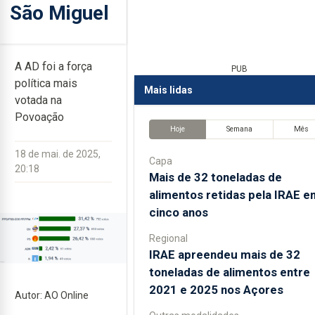
São Miguel
A AD foi a força
PUB
política mais
Mais lidas
votada na
Povoação
Hoje
Semana
Mês
18 de mai. de 2025,
Capa
20:18
Mais de 32 toneladas de
alimentos retidas pela IRAE e
cinco anos
Regional
IRAE apreendeu mais de 32
toneladas de alimentos entre
2021 e 2025 nos Açores
Autor: AO Online