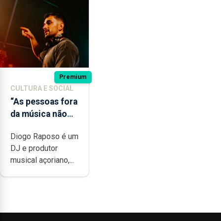
Premium
CULTURA E SOCIAL
“As pessoas fora
da música não
têm a noção do
Diogo Raposo é um
quão difícil é
DJ e produtor
produzir uma
musical açoriano,...
música”