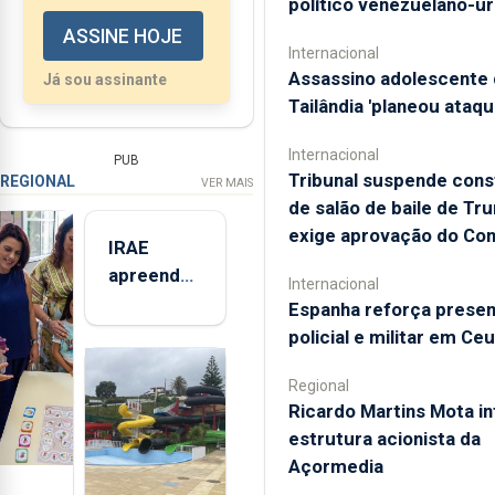
político venezuelano-u
programa “Estudos da
ASSINE HOJE
Paisagem”, que terá
Internacional
como primeira
Assassino adolescente 
Já sou assinante
convidada a açoriana...
Tailândia 'planeou ataqu
Internacional
PUB
Tribunal suspende con
REGIONAL
VER MAIS
de salão de baile de Tr
exige aprovação do Co
IRAE
apreendeu
Internacional
mais de 32
Espanha reforça prese
toneladas
policial e militar em Ce
de
alimentos
Regional
Ricardo Martins Mota in
entre
estrutura acionista da
2021 e
Açormedia
2025 nos