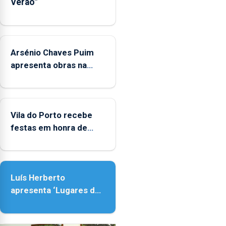
Verão"
sociais
junto
das
crianças
Arsénio Chaves Puim
apresenta obras na
Biblioteca de Vila do
Porto
Vila do Porto recebe
festas em honra de
Nossa Senhora da
Assunção
Luís Herberto
apresenta ‘Lugares da
Paisagem’