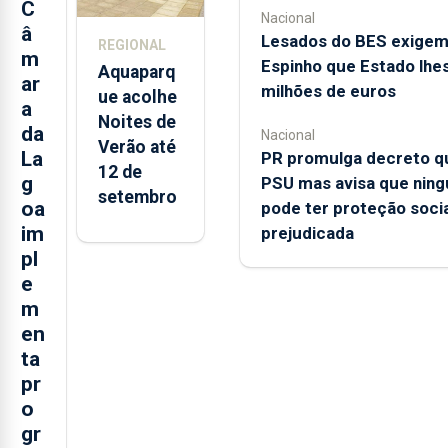
Açores
C
Nacional
â
Lesados do BES exige
REGIONAL
m
Espinho que Estado lhe
Aquaparq
ar
milhões de euros
ue acolhe
a
Noites de
da
Nacional
Verão até
La
PR promulga decreto qu
12 de
g
PSU mas avisa que nin
setembro
oa
pode ter proteção socia
im
prejudicada
pl
e
m
en
ta
pr
o
gr