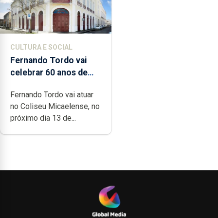
CULTURA E SOCIAL
Fernando Tordo vai
celebrar 60 anos de
carreira no Coliseu
Fernando Tordo vai atuar
Micaelense
no Coliseu Micaelense, no
próximo dia 13 de...