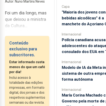
Autor: Nuno Martins Neves
Capa
"Maioria dos jovens co
Foi um dia longo, mas
bebidas alcoólicas" é a
que deixou a ministra
manchete do Açoriano O
da Cultura
“maravilhada” com o
Internacional
arquipélago. Tanto
Polícia canadiana acusa
Conteúdo
assim foi que num dos
adolescentes do ataque
exclusivo para
últimos eventos do
consulado dos EUA em 
subscritores.
primeiro de dois dias
Estar informado custa
Internacional
de visita aos Açores,
menos do que um café
Modelo de IA da Meta in
Dalila Rodrigues
por dia!
sistema de outra empr
afirmou que “será
Inclui acesso à
forma autónoma
impossível não voltar
totalidade das edições
impressas, em formato
aqui”. Das Furnas a
Internacional
digital, dos jornais e dos
María Corina Machado c
Ponta Delgada, a
respetivos suplementos
Governo pela morte de
governante anunciou o
semanais ou da revista.