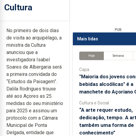
Cultura
No primeiro de dois dias
PUB
de visita ao arquipélago, a
Mais lidas
ministra da Cultura
anunciou que a
Hoje
Semana
investigadora Isabel
Soares de Albergaria será
Capa
a primeira convidada do
"Maioria dos jovens co
“Estudos da Paisagem”.
bebidas alcoólicas" é a
Dalila Rodrigues trouxe
manchete do Açoriano O
até aos Açores as 25
Cultura e Social
medidas do seu ministério
“A arte requer estudo,
para 2025 e assinou um
dedicação, tempo. A ar
protocolo com a Câmara
também uma forma de
Municipal de Ponta
conhecimento”
Delgada, entidade que