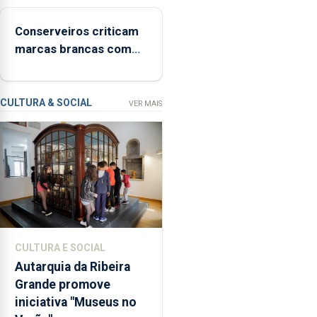
programa
“Hora
Conserveiros criticam
de
marcas brancas com
Ser”
selo Marca Açores
para
a
prevenção
CULTURA & SOCIAL
VER MAIS
primária
da
violência
doméstica,
através
da
promoção
de
CULTURA E SOCIAL
competências
Autarquia da Ribeira
pessoais,
Grande promove
emocionais
iniciativa "Museus no
e