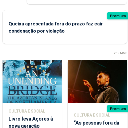
Premium
Queixa apresentada fora do prazo faz cair
condenação por violação
VER MAIS
Premium
CULTURA E SOCIAL
CULTURA E SOCIAL
Livro leva Açores à
“As pessoas fora da
nova geração