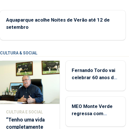
Aquaparque acolhe Noites de Verão até 12 de
setembro
CULTURA & SOCIAL
Fernando Tordo vai
celebrar 60 anos de
carreira no Coliseu
Micaelense
MEO Monte Verde
CULTURA E SOCIAL
regressa com
“Tenho uma vida
reforço da
completamente
acessibilidade