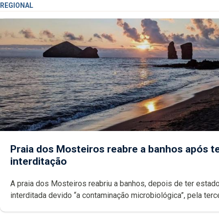
REGIONAL
Praia dos Mosteiros reabre a banhos após te
interditação
A praia dos Mosteiros reabriu a banhos, depois de ter estado
interditada devido “a contaminação microbiológica”, pela terceira vez
desde o início da época balnear