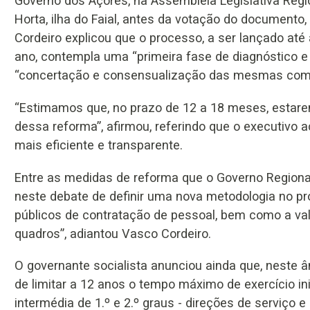
Governo dos Açores, na Assembleia Legislativa Regio
Horta, ilha do Faial, antes da votação do documento
Cordeiro explicou que o processo, a ser lançado até 
ano, contempla uma “primeira fase de diagnóstico e 
“concertação e consensualização das mesmas com o
“Estimamos que, no prazo de 12 a 18 meses, estar
dessa reforma”, afirmou, referindo que o executivo 
mais eficiente e transparente.
Entre as medidas de reforma que o Governo Regional
neste debate de definir uma nova metodologia no p
públicos de contratação de pessoal, bem como a val
quadros”, adiantou Vasco Cordeiro.
O governante socialista anunciou ainda que, neste â
de limitar a 12 anos o tempo máximo de exercício in
intermédia de 1.º e 2.º graus - direções de serviço e