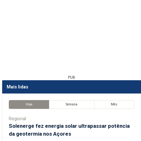
PUB
Mais lidas
Hoje
Semana
Mês
Regional
Solenerge fez energia solar ultrapassar potência
da geotermia nos Açores