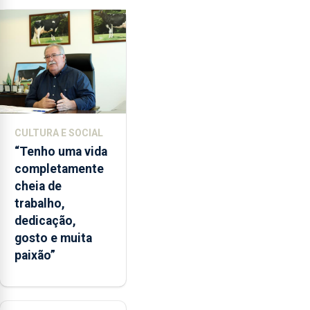
ensino
da
instituição
CULTURA E SOCIAL
“Tenho uma vida
completamente
cheia de
trabalho,
dedicação,
gosto e muita
paixão”