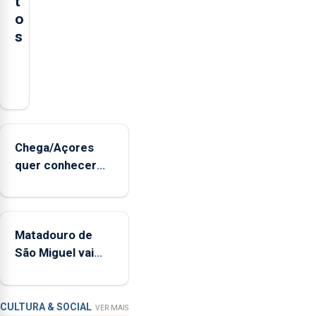
t
o
s
Serão
adquiridos
instrumentos
de
sopro,
Chega/Açores
uma
quer conhecer
harpa,
medidas para
tímpanos
controlar a dívida
e
pública regional
estrados,
Matadouro de
permitindo
São Miguel vai
reforçar
ser alvo de
as
requalificação
condições
de
CULTURA & SOCIAL
VER MAIS