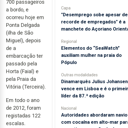
700 passageiros
Capa
a bordo, e
"Desemprego sobe apesar de
ocorreu hoje em
recorde de empregados" é a
Ponta Delgada
manchete do Açoriano Orient
(ilha de São
Miguel), depois
Regional
​Elementos do “SeaWatch”
de a
auxiliam mulher na praia do
embarcação ter
Pópulo
passado pela
Horta (Faial) e
Outras modalidades
pela Praia da
Dinamarquês Julius Johansen
Vitória (Terceira).
vence em Lisboa e é o primei
líder da 87.ª edição
Em todo o ano
de 2012, foram
Nacional
Autoridades abordaram navio
registadas 122
com cocaína em alto-mar par
escalas.