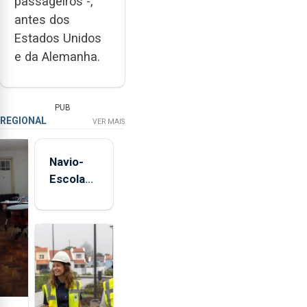
passageiros -,
antes dos
Estados Unidos
e da Alemanha.
PUB
REGIONAL
VER MAIS
Navio-
Escola
Sagres
está de
regresso
aos
Açores