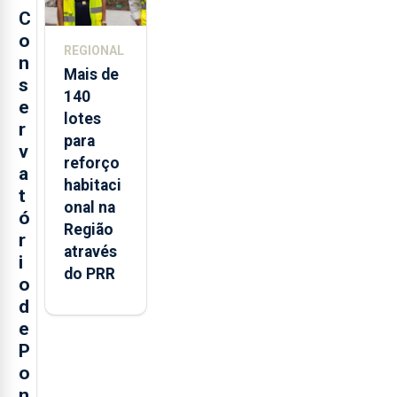
C
o
REGIONAL
n
Mais de
s
140
e
lotes
r
para
v
reforço
a
habitaci
t
onal na
ó
Região
r
através
i
do PRR
o
d
e
P
o
n