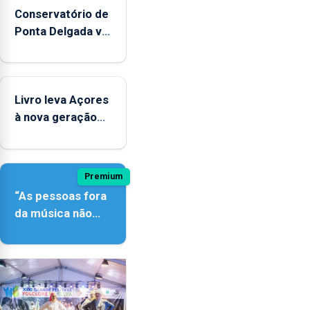
Conservatório de
Ponta Delgada vai
contar com
novos
instrumentos
Livro leva Açores
à nova geração
açordescendente
Premium
“As pessoas fora
da música não
têm a noção do
quão difícil é
produzir uma
música”