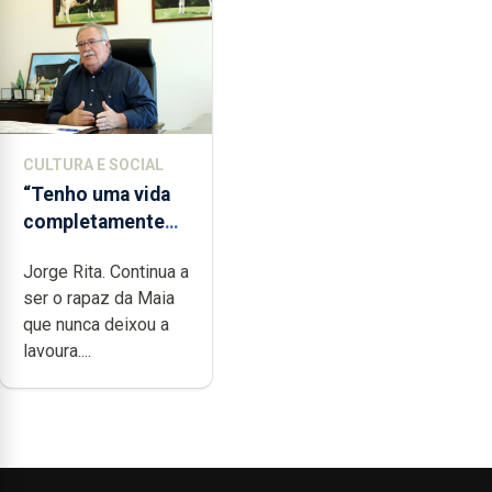
CULTURA E SOCIAL
“Tenho uma vida
completamente
cheia de trabalho,
Jorge Rita. Continua a
dedicação, gosto
ser o rapaz da Maia
e muita paixão”
que nunca deixou a
lavoura....