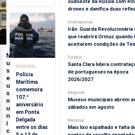
"posição
sudoeste da Rússia com 40
contraditória"
drones e danifica duas refin
sobre
Internacional
evolução
Irão: Guarda Revolucionária 
turística
que reabrirá Ormuz quando
aceitarem condições de Te
M
Futebol
u
Santa Clara lidera contrata
REGIONAL
s
de portugueses na época
Polícia
e
2026/2027
Marítima
u
comemora
s
Regional
107.º
Museus municipais abrem a
m
aniversário
sábados em agosto
u
em Ponta
n
Delgada
Nacional
i
Mais lixo espalhado e falta d
entre os dias
c
pontos de recolha apontado
5 e 13 de