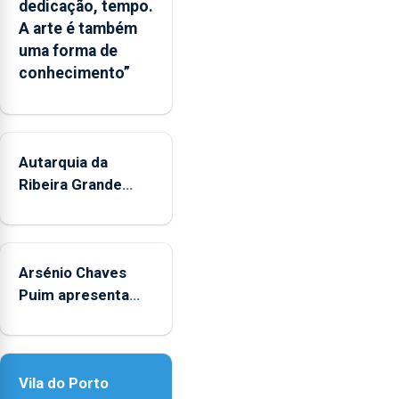
dedicação, tempo.
Municipal
A arte é também
de
uma forma de
Museus
conhecimento”
aos
sábados
durante
o
mês
Autarquia da
de
Ribeira Grande
agosto,
promove iniciativa
entre
"Museus no Verão"
as
14h00
Arsénio Chaves
e
Puim apresenta
as
obras na Biblioteca
18h00.
de Vila do Porto
Vila do Porto