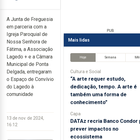
A Junta de Freguesia
em parceria com a
PUB
Igreja Paroquial de
Mais lidas
Nossa Senhora de
Fátima, a Associação
Lagedo + e a Câmara
Hoje
Semana
Mê
Municipal de Ponta
Delgada, entregaram
Cultura e Social
“A arte requer estudo,
o Espaço de Convívio
dedicação, tempo. A arte é
do Lagedo à
também uma forma de
comunidade
conhecimento”
Capa
13 de nov. de 2024,
DATAz recria Banco Condor 
16:12
prever impactos no
ecossistema