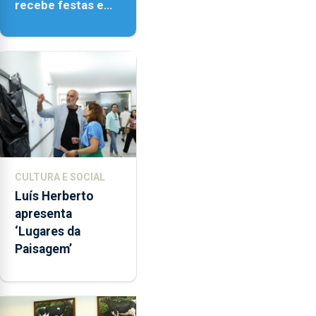
recebe festas em
honra de Nossa
Senhora da
Assunção
CULTURA E SOCIAL
Luís Herberto
apresenta
‘Lugares da
Paisagem’