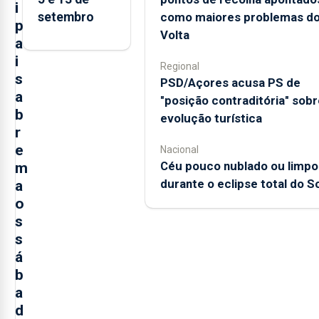
i
como maiores problemas d
setembro
p
Volta
a
i
Regional
s
PSD/Açores acusa PS de
a
"posição contraditória" sobr
b
evolução turística
r
e
Nacional
Céu pouco nublado ou limpo
m
durante o eclipse total do So
a
o
s
s
á
b
a
d