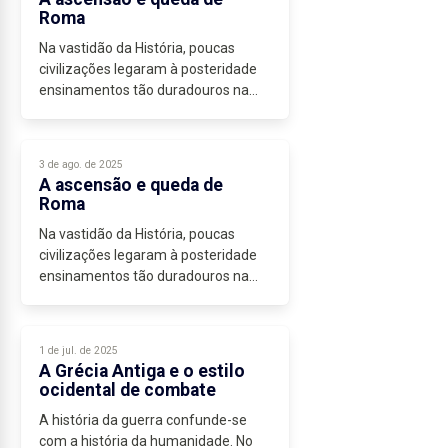
Roma
Na vastidão da História, poucas
civilizações legaram à posteridade
ensinamentos tão duradouros na
arte da guerra e na edificação do
poder como Roma. De aldeia
modesta no século VI a.C. a
3 de ago. de 2025
metrópole de...
A ascensão e queda de
Roma
Na vastidão da História, poucas
civilizações legaram à posteridade
ensinamentos tão duradouros na
arte da guerra e na edificação do
poder como Roma. De aldeia
modesta no século VI a.C. a
1 de jul. de 2025
metrópole de...
A Grécia Antiga e o estilo
ocidental de combate
A história da guerra confunde-se
com a história da humanidade. No