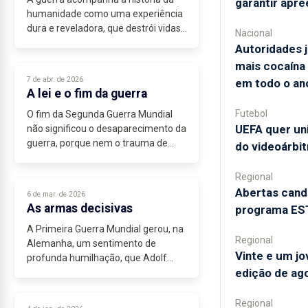
garantir apr
humanidade como uma experiência
dura e reveladora, que destrói vidas,
Nacional
fragiliza comunidades, rompe
Autoridades 
equilíbrios e expõe a forma como os
mais cocaína
grupos humanos se organizam,
7 de abr. de 2026
em todo o an
defendem...
A lei e o fim da guerra
Futebol
O fim da Segunda Guerra Mundial
UEFA quer un
não significou o desaparecimento da
guerra, porque nem o trauma de
do videoárbit
dois conflitos mundiais, nem...
Regional
Abertas cand
6 de mar. de 2026
As armas decisivas
programa EST
A Primeira Guerra Mundial gerou, na
Regional
Alemanha, um sentimento de
Vinte e um j
profunda humilhação, que Adolf
edição de ag
Hitler converteu em mobilização
política. O Tratado de Versalhes, com
imposições territoriais e restrições...
Regional