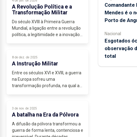
4 de jan. de 2026
Comandante 
A Revolução Política e a
Transformação Militar
Mendes é o n
Porto de Angr
Do século XVIII à Primeira Guerra
Mundial, a ligação entre a revolução
Nacional
política, a legitimidade e a inovação
Esgotados óc
militar alterou a natureza da guerra.
No Antigo Regime, a eficácia militar
observação do
assentava...
total
8 de dez. de 2025
A Instrução Militar
Entre os séculos XVI e XVIII, a guerra
na Europa sofreu uma
transformação profunda, na qual a
instrução militar desempenhou o
papel central. Porém, isso só foi
possível porque o aperfeiçoamento
3 de nov. de 2025
das...
A batalha na Era da Pólvora
A difusão da pólvora transformou a
guerra de forma lenta, contenciosa e
irreversível. Durante décadas