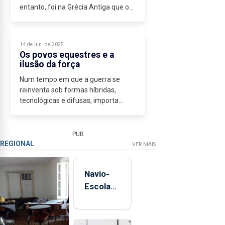
entanto, foi na Grécia Antiga que o
Ocidente aprendeu a pensar...
14 de jun. de 2025
Os povos equestres e a
ilusão da força
Num tempo em que a guerra se
reinventa sob formas híbridas,
tecnológicas e difusas, importa
continuar a olhar para os exemplos
do passado. Os povos equestres,
senhores da mobilidade e do terror,
PUB
dominaram...
REGIONAL
VER MAIS
Navio-
Escola
Sagres
está de
regresso