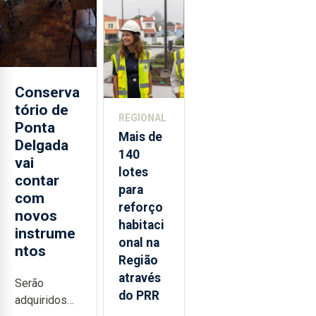
aos
Açores
Conserva
tório de
REGIONAL
Ponta
Mais de
Delgada
140
vai
lotes
contar
para
com
reforço
novos
habitaci
instrume
onal na
ntos
Região
através
Serão
do PRR
adquiridos