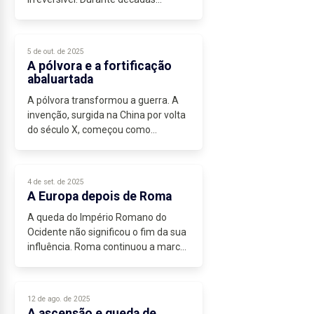
coexistiram a besta, o arco, a
espada, o pique, o arcabuz e o
mosquete. O estampido, o fumo e
5 de out. de 2025
a...
A pólvora e a fortificação
abaluartada
A pólvora transformou a guerra. A
invenção, surgida na China por volta
do século X, começou como
curiosidade alquímica e ritual
mágico, mas cedo ganhou utilidade
militar. Na Europa, onde os
4 de set. de 2025
alquimistas...
A Europa depois de Roma
A queda do Império Romano do
Ocidente não significou o fim da sua
influência. Roma continuou a marcar
de forma profunda a política, a
religião, a cultura e a organização
militar da Europa. A civilização...
12 de ago. de 2025
A ascensão e queda de