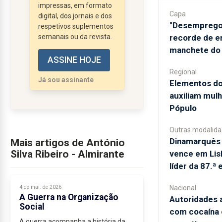
impressas, em formato
raramente excediam
Capa
digital, dos jornais e dos
10% dos beligerantes.
"Desemprego
respetivos suplementos
Assim, embora a morte
semanais ou da revista.
recorde de e
em campanha fosse
manchete do 
ASSINE HOJE
uma tragédia familiar,
Regional
não era um
Já sou assinante
​Elementos d
acontecimento social
auxiliam mulh
massivo.
Pópulo
Tudo mudou com...
Outras modalid
Dinamarquês 
Mais artigos de António
Silva Ribeiro - Almirante
vence em Lisb
líder da 87.ª 
4 de mai. de 2026
Nacional
A Guerra na Organização
Autoridades 
Social
com cocaína 
A guerra acompanha a história da