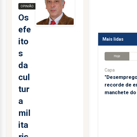
OPINIÃO
Os
efe
ito
Mais lidas
s
Hoje
da
Capa
cul
"Desemprego
recorde de e
tur
manchete do 
a
mil
ita
ris