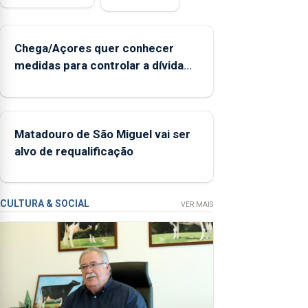
instrumentos
de sopro,
uma harpa,
Chega/Açores quer conhecer
tímpanos e
medidas para controlar a dívida
estrados,
pública regional
permitindo
reforçar as
condições
de ensino da
Matadouro de São Miguel vai ser
instituição
alvo de requalificação
CULTURA & SOCIAL
VER MAIS