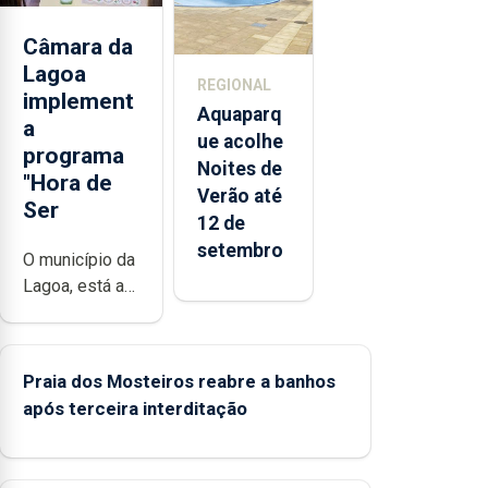
2025 nos
Açores
Câmara da
Lagoa
REGIONAL
implement
Aquaparq
a
ue acolhe
programa
Noites de
"Hora de
Verão até
Ser
12 de
setembro
O município da
Lagoa, está a
implementar o
programa
“Hora de Ser”
Praia dos Mosteiros reabre a banhos
para a
após terceira interditação
prevenção
primária da
violência