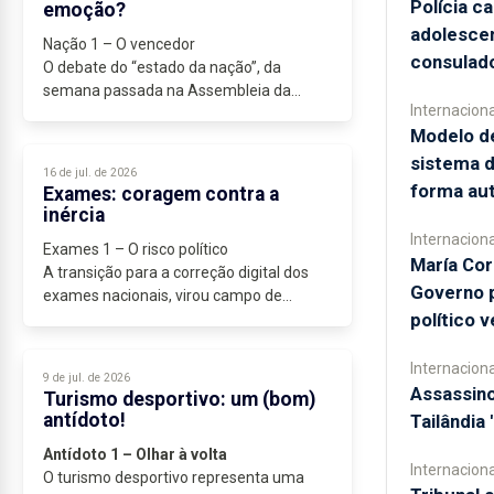
Polícia c
emoção?
adolescen
Nação 1 – O vencedor
consulad
O debate do “estado da nação”, da
semana passada na Assembleia da
Internaciona
República, deveria ter sido um calvário
Modelo de
para Luís Montenegro, mas, no fim,
(quase) todos os analistas concordaram...
sistema 
16 de jul. de 2026
forma au
Exames: coragem contra a
inércia
Internaciona
Exames 1 – O risco político
María Cor
A transição para a correção digital dos
Governo 
exames nacionais, virou campo de
político 
batalha político. De um lado, a
modernização (inevitável) do sistema
educativo, do outro, o imobilismo...
Internaciona
9 de jul. de 2026
Assassino
Turismo desportivo: um (bom)
antídoto!
Tailândia
Antídoto 1 – Olhar à volta
Internaciona
O turismo desportivo representa uma