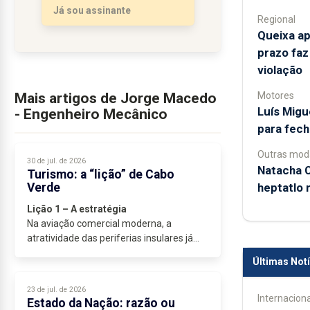
Já sou assinante
Regional
Queixa ap
prazo faz
violação
Motores
Mais artigos de Jorge Macedo
Luís Mig
- Engenheiro Mecânico
para fech
Outras mod
30 de jul. de 2026
Natacha 
Turismo: a “lição” de Cabo
heptatlo 
Verde
Lição 1 – A estratégia
Na aviação comercial moderna, a
atratividade das periferias insulares já
não depende da geografia...
Últimas Notí
23 de jul. de 2026
Internaciona
Estado da Nação: razão ou