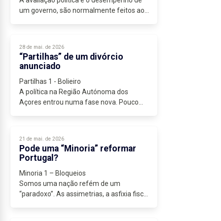
um governo, são normalmente feitos ao
sabor das narrativas mediáticas ou da
conveniência partidária. Num momento
de incerteza e preocupação...
28 de mai. de 2026
“Partilhas” de um divórcio
anunciado
Partilhas 1 - Bolieiro
A política na Região Autónoma dos
Açores entrou numa fase nova. Pouco
(ou nada) será como antes!
Antes, as divisões no seio da Coligação
eram percecionadas como normais...
21 de mai. de 2026
Pode uma “Minoria” reformar
Portugal?
Minoria 1 – Bloqueios
Somos uma nação refém de um
“paradoxo”. As assimetrias, a asfixia fiscal
e a obsolescência dos serviços públicos
estão diagnosticadas. Mas rejeitamos