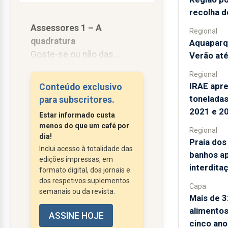
recolha d
Assessores 1 – A
Regional
quadratura
Aquaparq
Goste-se ou não das
Verão at
personalidades, quando
Regional
Passos Coelho ou Cavaco
IRAE apr
Conteúdo exclusivo
Silva falam, o “país político”
toneladas
para subscritores.
escuta. Da extrema-direita à
2021 e 2
Estar informado custa
extrema-esquerda, todos
menos do que um café por
Regional
comentam: ou para criticar
dia!
Praia dos
o governo ou para
Inclui acesso à totalidade das
banhos ap
“espaldar” as medidas da
edições impressas, em
interdita
formato digital, dos jornais e
governação.
dos respetivos suplementos
Faltava José Luís Carneiro,
Capa
semanais ou da revista.
Mais de 3
para compor uma invulgar...
alimentos
ASSINE HOJE
cinco ano