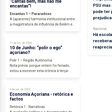
“Cantas bem, mas não me
PSU mas 
encantas”!
pode ter 
Encantas 1 – Pararadoxo
prejudica
A (aparente) harmonia institucional entre
a magistratura de influência de Belém e o
Nacional
pulsar político...
Há escola
recebera
11 de jun. de 2026
reapreci
10 de Junho: “polir o ego”
açoriano?
Polir 1 – Região Autónoma
Nota prévia: porque ontem foi feriado,
estou a escrever esta crónica à terça-
feira, véspera do 10 de Junho. Se me
enganei, … paciência. Mas “espaldado”
(também pode ler-se:...
4 de jun. de 2026
Economia Açoriana - retórica e
factos
Retórica 1 - Narrativas
A avaliação política e o desempenho de