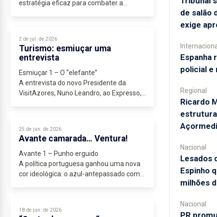
Tribunal
estratégia eficaz para combater a
de salão 
sazonalidade. Os Açores,...
exige ap
2 de jul. de 2026
Internaciona
Turismo: esmiuçar uma
Espanha 
entrevista
policial e
Esmiuçar 1 – O “elefante”
A entrevista do novo Presidente da
Regional
VisitAzores, Nuno Leandro, ao Expresso,
Ricardo M
pode ser entendida de duas maneiras: ou
estrutura
uma nova estratégia para o turismo
açoriano ou uma “coreografia”...
Açormedi
25 de jun. de 2026
Avante camarada… Ventura!
Nacional
Avante 1 – Punho erguido
Lesados 
A política portuguesa ganhou uma nova
Espinho q
cor ideológica: o azul-antepassado com
milhões d
nuances de vermelho-sindical.
A recente votação da reforma laboral, na
Nacional
Assembleia da República,...
18 de jun. de 2026
PR promul