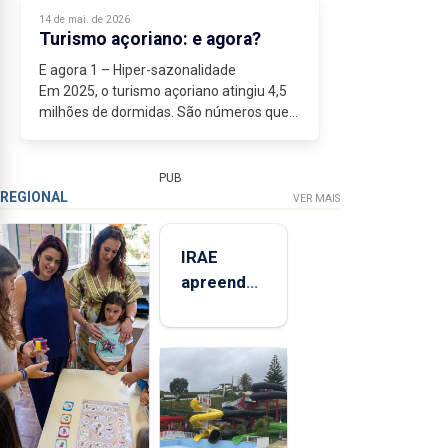
(todas) as “terapias”....
14 de mai. de 2026
Turismo açoriano: e agora?
E agora 1 – Hiper-sazonalidade
Em 2025, o turismo açoriano atingiu 4,5
milhões de dormidas. São números que
garantem alguma “massa crítica”, mas
não escondem a hiper-sazonalidade
crónica, que pressiona...
PUB
REGIONAL
VER MAIS
IRAE
apreendeu
mais de 32
toneladas
de
alimentos
entre
2021 e