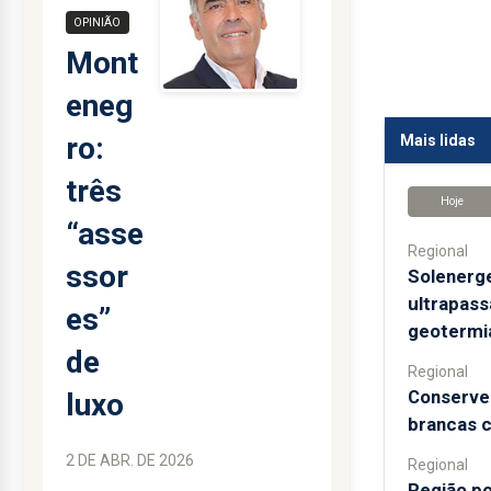
OPINIÃO
Mont
eneg
ro:
Mais lidas
três
Hoje
“asse
Regional
ssor
Solenerge
ultrapass
es”
geotermi
de
Regional
Conservei
luxo
brancas 
2 DE ABR. DE 2026
Regional
Região po