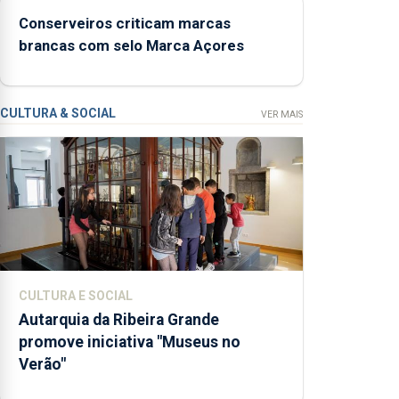
doméstica,
Conserveiros criticam marcas
através da
brancas com selo Marca Açores
promoção de
competências
pessoais,
emocionais e
CULTURA & SOCIAL
VER MAIS
sociais junto
das crianças
CULTURA E SOCIAL
Autarquia da Ribeira Grande
promove iniciativa "Museus no
Verão"