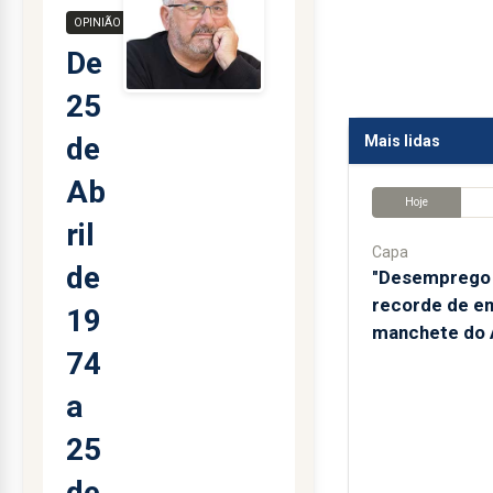
OPINIÃO
De
25
de
Mais lidas
Ab
Hoje
ril
Capa
de
"Desemprego 
recorde de e
19
manchete do A
74
a
25
de