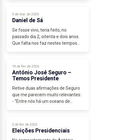
incluindo o possível fim da NATO, tal
como a conhecemos.
5 de mar. de 2026
A América, a China e a Rússia...
Daniel de Sá
Se fosse vivo, teria feito, no
passado dia 2, oitenta e dois anos.
Que falta nos faz nestes tempos
difíceis e de enorme ausência,
enorme de pensamento e de visão
de futuro. Tantas vezes dou comigo
19 de fev. de 2026
a...
António José Seguro –
Temos Presidente
Retive duas afirmações de Seguro
que me parecem muito relevantes:
- “Entre nós há um oceano de
diferenças” – dirigindo-se a André...
5 de fev. de 2026
Eleições Presidenciais