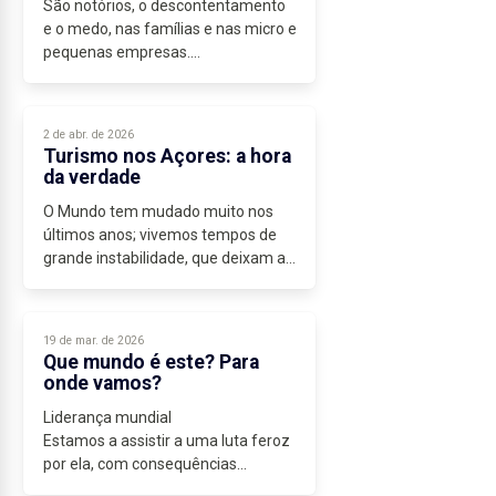
São notórios, o descontentamento
e o medo, nas famílias e nas micro e
pequenas empresas.
O aumento do custo de vida é
enorme e, em muitos produtos, é
semanal.
2 de abr. de 2026
Nas micro e pequenas empresas
Turismo nos Açores: a hora
estamos...
da verdade
O Mundo tem mudado muito nos
últimos anos; vivemos tempos de
grande instabilidade, que deixam as
pessoas muito preocupadas
quanto...
19 de mar. de 2026
Que mundo é este? Para
onde vamos?
Liderança mundial
Estamos a assistir a uma luta feroz
por ela, com consequências
imprevisíveis para a Europa,