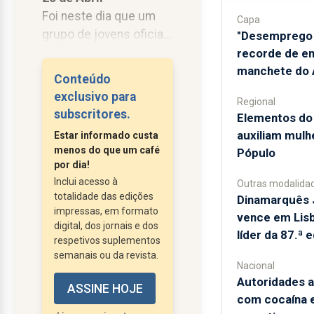
Foi neste dia que um
Capa
grupo de jovens oficiais
"Desemprego 
das nossas Forças
recorde de e
Armadas, arriscaram as
manchete do A
Conteúdo
suas vidas e o seu
exclusivo para
Regional
futuro e das suas
subscritores.
​Elementos d
famílias, saindo à rua
auxiliam mulhe
Estar informado custa
para derrubar o regime
menos do que um café
Pópulo
e escreverem umas
por dia!
das mais belas páginas
Inclui acesso à
Outras modalida
totalidade das edições
da nossa história.
Dinamarquês 
impressas, em formato
Seremos eternamente
vence em Lisb
digital, dos jornais e dos
gratos a estes heróis.
líder da 87.ª 
respetivos suplementos
Salgueiro Maia
semanais ou da revista.
Nacional
consegue a rendição...
Autoridades 
ASSINE HOJE
com cocaína 