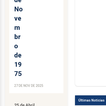
No
ve
m
br
o
de
19
75
27 DE NOV. DE 2025
Últimas Notícias
25 de Abril