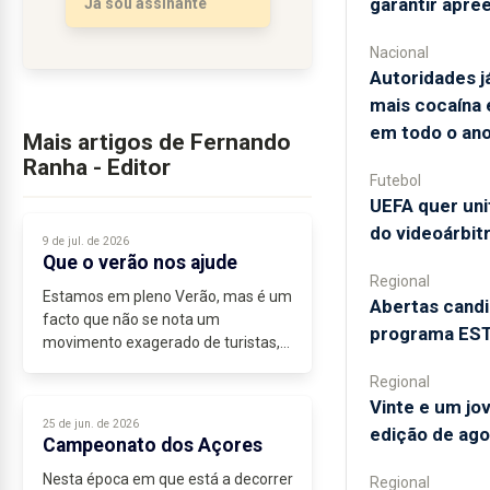
garantir apre
Já sou assinante
Nacional
Autoridades 
mais cocaína
em todo o an
Mais artigos de Fernando
Ranha - Editor
Futebol
UEFA quer uni
do videoárbit
9 de jul. de 2026
Que o verão nos ajude
Regional
Estamos em pleno Verão, mas é um
Abertas candi
facto que não se nota um
programa ESTA
movimento exagerado de turistas,
quer no trânsito, nos restaurantes
Regional
e...
Vinte e um jo
25 de jun. de 2026
edição de ago
Campeonato dos Açores
Nesta época em que está a decorrer
Regional