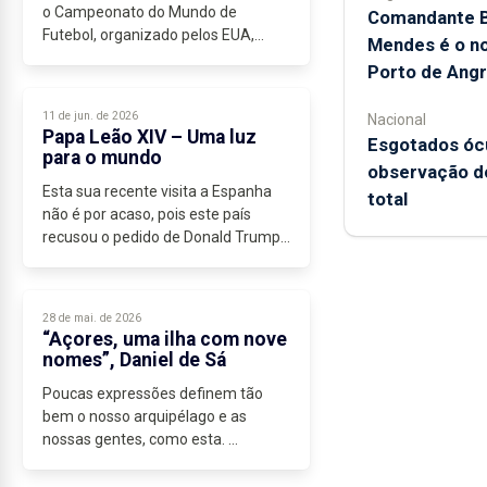
o Campeonato do Mundo de
Comandante B
Futebol, organizado pelos EUA,
Mendes é o no
México e Canadá, tem-se verificado
Porto de Angr
pouco entusiasmo, sobretudo nos
EUA, onde foi notória a ausência do
11 de jun. de 2026
Nacional
Presidente...
Papa Leão XIV – Uma luz
Esgotados ócu
para o mundo
observação do
Esta sua recente visita a Espanha
total
não é por acaso, pois este país
recusou o pedido de Donald Trump
para que fossem utilizadas as suas
bases aéreas e navais, a caminho
da guerra no Médio Oriente.
28 de mai. de 2026
Leão...
“Açores, uma ilha com nove
nomes”, Daniel de Sá
Poucas expressões definem tão
bem o nosso arquipélago e as
nossas gentes, como esta.
Passados treze anos da sua morte,
continua a fazer sentido revisitá-la,