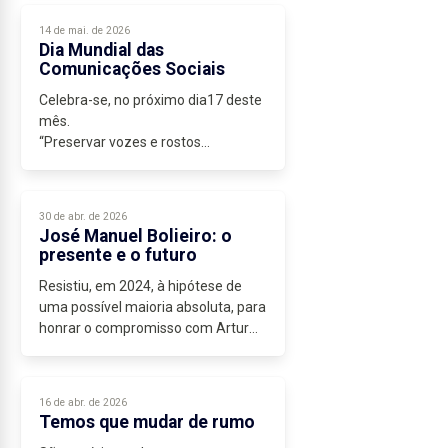
não pela nostalgia, mas pela
14 de mai. de 2026
atualidade...
Dia Mundial das
Comunicações Sociais
Celebra-se, no próximo dia17 deste
mês.
“Preservar vozes e rostos
humanos”, é o tema da mensagem
do Papa Leão XIV, para este dia.
É, cada vez mais importante, uma
30 de abr. de 2026
comunicação social clara e
José Manuel Bolieiro: o
transparente...
presente e o futuro
Resistiu, em 2024, à hipótese de
uma possível maioria absoluta, para
honrar o compromisso com Artur
Lima e Paulo Estêvão.
Sei que foi muito pressionado para
o fazer.
16 de abr. de 2026
É do domínio público, que...
Temos que mudar de rumo