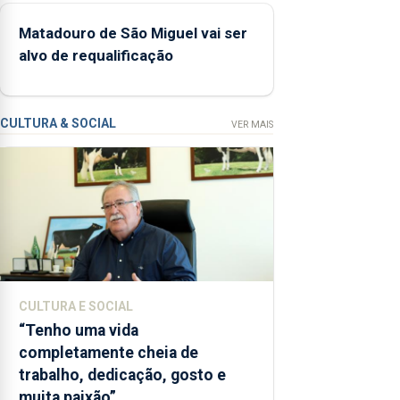
condições
de ensino da
Matadouro de São Miguel vai ser
instituição
alvo de requalificação
CULTURA & SOCIAL
VER MAIS
CULTURA E SOCIAL
“Tenho uma vida
completamente cheia de
trabalho, dedicação, gosto e
muita paixão”