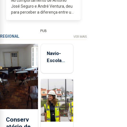
No comportamento de António
José Seguro e André Ventura, deu
para perceber a diferença entre um
candidato que assume a
instituição...
PUB
REGIONAL
VER MAIS
Navio-
Escola
Sagres
está de
regresso
aos
Açores
Conserv
atório de