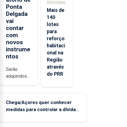
REGIONAL
Ponta
Mais de
Delgada
140
vai
lotes
contar
para
com
reforço
novos
habitaci
instrume
onal na
ntos
Região
através
Serão
do PRR
adquiridos
instrumentos
de sopro,
uma harpa,
Chega/Açores quer conhecer
tímpanos e
medidas para controlar a dívida
estrados,
pública regional
permitindo
reforçar as