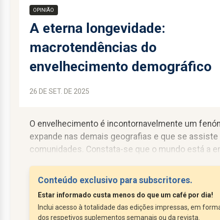
OPINIÃO
A eterna longevidade:
macrotendências do
envelhecimento demográfico
26 DE SET. DE 2025
O envelhecimento é incontornavelmente um fenó
expande nas demais geografias e que se assiste
comunidades. Constata-se que o mundo está a en
efeitos que impactam, sobremaneira, nas condiçõ
configuração da ordem mundial, quer nos países r
Conteúdo exclusivo para subscritores.
pobres.
Estar informado custa menos do que um café por dia!
O...
Inclui acesso à totalidade das edições impressas, em format
dos respetivos suplementos semanais ou da revista.