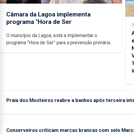
Câmara da Lagoa implementa
programa "Hora de Ser
R
O município da Lagoa, está a implementar o
programa “Hora de Ser” para a prevenção primária
da violência doméstica, através da promoção de
competências pessoais, emocionais e sociais junto
das crianças
Praia dos Mosteiros reabre a banhos após terceira int
Conserveiros criticam marcas brancas com selo Marc