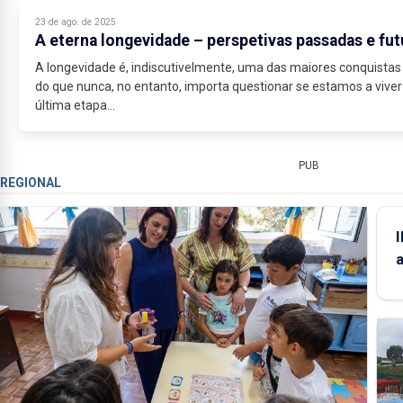
23 de ago. de 2025
A eterna longevidade – perspetivas passadas e fu
A longevidade é, indiscutivelmente, uma das maiores conquista
do que nunca, no entanto, importa questionar se estamos a vive
última etapa...
PUB
REGIONAL
m