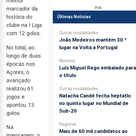
melhor
marcador da
PUB
história do
Últimas Notícias
clube na I Liga
com 12 golos.
Outras modalidades
João Medeiros mantém 30.º
lugar na Volta a Portugal
No total, ao
longo de duas
Motores
épocas nos
Luís Miguel Rego embalado para
Açores, o
o título
avançado
realizou 61
Outras modalidades
Natacha Candé fecha heptatlo
jogos e
no quinto lugar no Mundial de
apontou 13
Sub-20
golos.
Regional
Na
Mais de 60 mil candidatos ao
mensagem, o