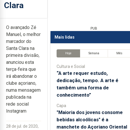
Clara
O avançado Zé
PUB
Manuel, o melhor
Mais lidas
marcador do
Santa Clara na
Hoje
Semana
Mês
primeira divisão,
anunciou esta
Cultura e Social
terça-feira que
“A arte requer estudo,
irá abandonar o
dedicação, tempo. A arte é
clube açoriano,
também uma forma de
numa mensagem
conhecimento”
publicada na
rede social
Capa
Instagram
"Maioria dos jovens consome
bebidas alcoólicas" é a
manchete do Açoriano Oriental
28 de jul. de 2020,