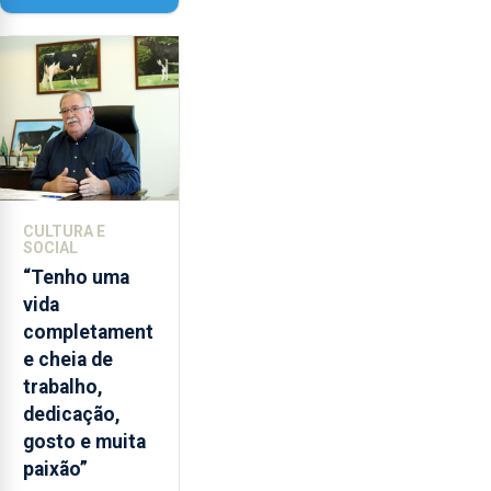
licenciatura
Paisagem’
em
Biotecnologia
e
o
mestrado
em
Comunicação
de
CULTURA E
SOCIAL
Ciência.
“Tenho uma
vida
completament
e cheia de
trabalho,
dedicação,
gosto e muita
paixão”