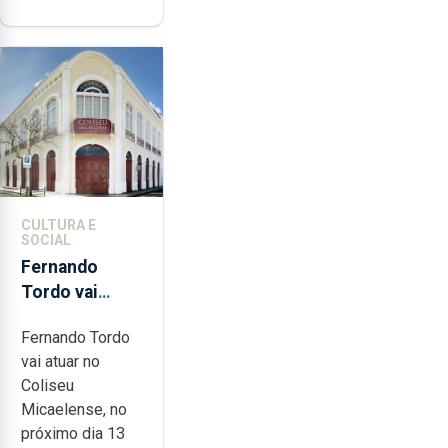
CULTURA E
SOCIAL
Fernando
Tordo vai
celebrar 60
Fernando Tordo
anos de
vai atuar no
carreira no
Coliseu
Coliseu
Micaelense, no
Micaelense
próximo dia 13