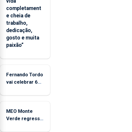
vida
apresenta
completament
um
e cheia de
“decréscimo
trabalho,
significativo”
dedicação,
da
gosto e muita
CPUE
paixão”
entre
2022
e
2025
Fernando Tordo
vai celebrar 60
anos de carreira
no Coliseu
Micaelense
MEO Monte
Verde regressa
com reforço da