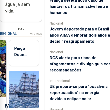
França deteta novo caso de
água já sem
hantavírus transmissível entre
vida.
humanos
Nacional
Jovem deportado para o Brasil
PUB
REGIONAL
VER MAIS
após AIMA demorar dois anos a
decidir reagrupamento
Pingo
Nacional
Doce
DGS alerta para risco de
abre esta
afogamentos e divulga guia co
quinta-
recomendações
feira nova
loja em
Internacional
São
UE prepara-se para "possíveis
Sebastião
repercussões" na energia
e cria 30
devido a eclipse solar
postos de
M
trabalho
Nacional