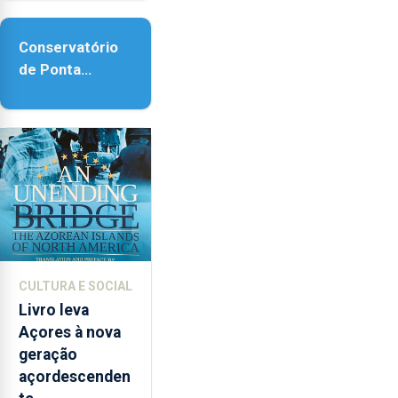
acessibilidade
Conservatório
de Ponta
Delgada vai
contar com
novos
instrumentos
CULTURA E SOCIAL
Livro leva
Açores à nova
geração
açordescenden