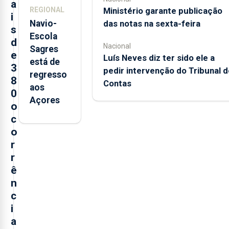
a
Ministério garante publicação
REGIONAL
i
das notas na sexta-feira
Navio-
s
Escola
d
Nacional
Sagres
e
Luís Neves diz ter sido ele a
está de
3
pedir intervenção do Tribunal d
regresso
8
Contas
aos
0
Açores
o
c
o
r
r
ê
n
c
i
a