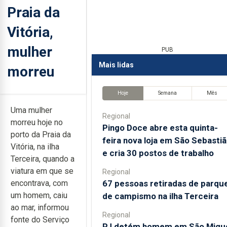
Praia da
Vitória,
mulher
PUB
Mais lidas
morreu
Hoje
Semana
Mês
Uma mulher
Regional
morreu hoje no
Pingo Doce abre esta quinta-
porto da Praia da
feira nova loja em São Sebasti
Vitória, na ilha
e cria 30 postos de trabalho
Terceira, quando a
viatura em que se
Regional
67 pessoas retiradas de parqu
encontrava, com
um homem, caiu
de campismo na ilha Terceira
ao mar, informou
Regional
fonte do Serviço
PJ detém homem em São Migu