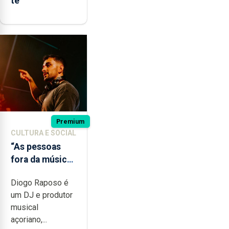
te
Premium
CULTURA E SOCIAL
“As pessoas
fora da música
não têm a
Diogo Raposo é
noção do quão
um DJ e produtor
difícil é
musical
produzir uma
açoriano,...
música”