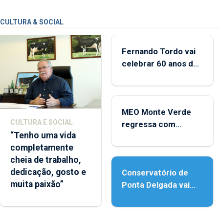
CULTURA & SOCIAL
Fernando Tordo vai
celebrar 60 anos de
carreira no Coliseu
Micaelense
MEO Monte Verde
CULTURA E SOCIAL
regressa com
“Tenho uma vida
reforço da
completamente
acessibilidade
cheia de trabalho,
dedicação, gosto e
Conservatório de
muita paixão”
Ponta Delgada vai
contar com novos
instrumentos