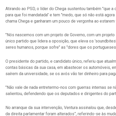
Atirando ao PSD, o líder do Chega sustentou também "que a o
para que foi mandatada" e tem "medo, que só não está agora
chama Chega e ganharam um pouco de vergonha ao estarem 
"Nós nascemos com um projeto de Governo, com um projeto d
único partido que lidera a oposição, que eleva os 'soundbites
seres humanos, porque sofre" as "dores que os portugueses 
O presidente do partido, e candidato único, referiu que atu
contas básicas da sua casa, em abastecer os automóveis, em
saírem da universidade, se os avós vão ter dinheiro para pagar
"Não vale de nada entretermo-nos com guerras internas se 
salientou, defendendo que os deputados e dirigentes do part
No arranque da sua intervenção, Ventura assinalou que, desd
da direita parlamentar foram alterados”, referindo-se às mu