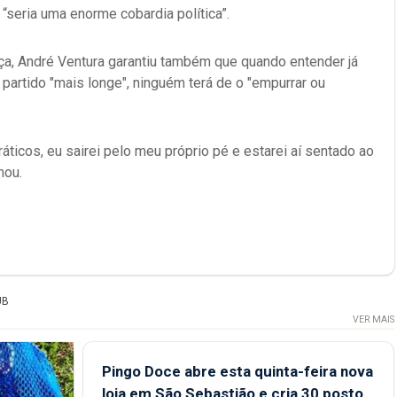
“seria uma enorme cobardia política”.
a, André Ventura garantiu também que quando entender já
o partido "mais longe", ninguém terá de o "empurrar ou
icos, eu sairei pelo meu próprio pé e estarei aí sentado ao
mou.
UB
VER MAIS
Pingo Doce abre esta quinta-feira nova
loja em São Sebastião e cria 30 postos