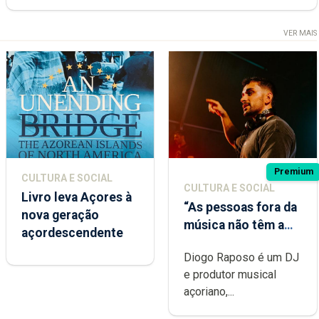
VER MAIS
Premium
CULTURA E SOCIAL
CULTURA E SOCIAL
Livro leva Açores à
“As pessoas fora da
nova geração
música não têm a
açordescendente
noção do quão
Diogo Raposo é um DJ
difícil é produzir
e produtor musical
uma música”
açoriano,...