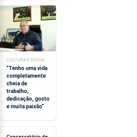
ensino
da
instituição
CULTURA E SOCIAL
“Tenho uma vida
completamente
cheia de
trabalho,
dedicação, gosto
e muita paixão”
Conservatório de