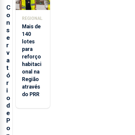
C
o
REGIONAL
n
Mais de
s
140
e
lotes
r
para
v
reforço
a
habitaci
t
onal na
ó
Região
r
através
i
do PRR
o
d
e
P
o