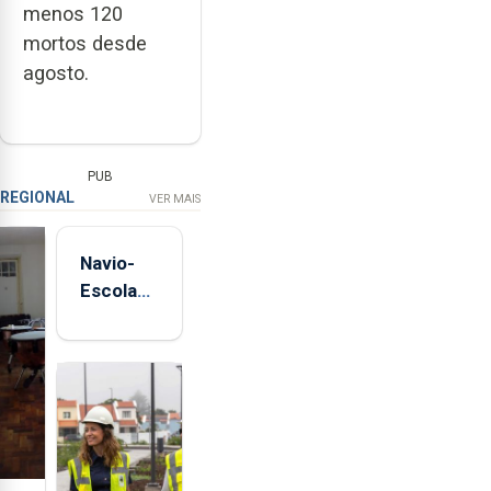
menos 120
mortos desde
agosto.
PUB
REGIONAL
VER MAIS
Navio-
Escola
Sagres
está de
regresso
aos
Açores