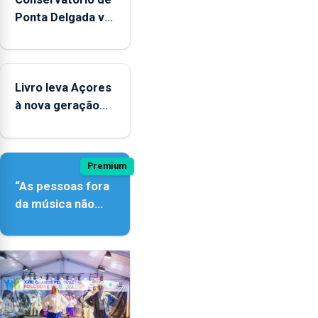
Ponta Delgada vai
contar com
novos
instrumentos
Livro leva Açores
à nova geração
açordescendente
Premium
“As pessoas fora
da música não
têm a noção do
quão difícil é
produzir uma
música”