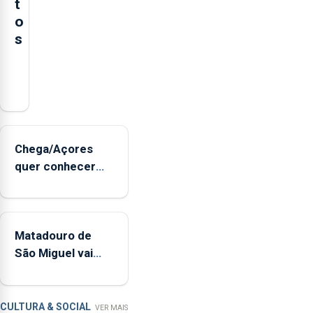
t
o
s
Serão
adquiridos
instrumentos
de
sopro,
Chega/Açores
uma
quer conhecer
harpa,
medidas para
tímpanos
controlar a dívida
e
pública regional
estrados,
Matadouro de
permitindo
São Miguel vai
reforçar
ser alvo de
as
requalificação
condições
de
CULTURA & SOCIAL
VER MAIS